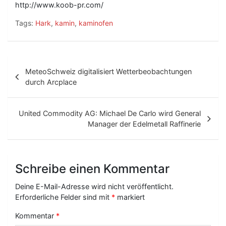
http://www.koob-pr.com/
Tags:
Hark
,
kamin
,
kaminofen
B
MeteoSchweiz digitalisiert Wetterbeobachtungen
e
durch Arcplace
i
t
United Commodity AG: Michael De Carlo wird General
Manager der Edelmetall Raffinerie
r
a
g
Schreibe einen Kommentar
s
Deine E-Mail-Adresse wird nicht veröffentlicht.
-
Erforderliche Felder sind mit
*
markiert
N
Kommentar
*