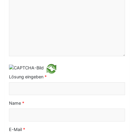
a
v
i
g
a
t
i
o
Lösung eingeben
*
n
Name
*
E-Mail
*