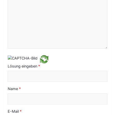
a
v
i
g
a
t
i
o
Lösung eingeben
*
n
Name
*
E-Mail
*