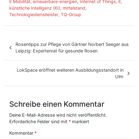
E Mobilität
,
erneuerbare-energien
,
Internet of Things
,
it
,
künstliche Intelligenz (KI)
,
mittelstand
,
Technologiedienstleister
,
TQ-Group
B
Rosentipps zur Pflege von Gärtner Norbert Seeger aus
e
Leipzig: Expertenrat für gesunde Rosen
i
t
LokSpace eröffnet weiteren Ausbildungsstandort in
Ulm
r
a
g
Schreibe einen Kommentar
s
Deine E-Mail-Adresse wird nicht veröffentlicht.
-
Erforderliche Felder sind mit
*
markiert
N
Kommentar
*