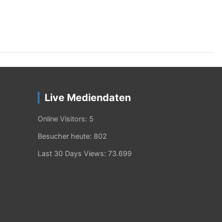
Live Mediendaten
Online Visitors:
5
Besucher heute:
802
Last 30 Days Views:
73.699