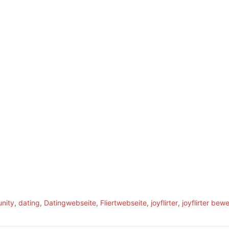
nity
,
dating
,
Datingwebseite
,
Fliertwebseite
,
joyflirter
,
joyflirter bew