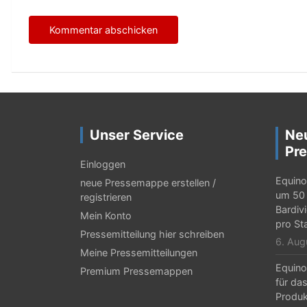
Unser Service
Ne
Pre
Einloggen
Equino
neue Pressemappe erstellen /
um 50 
registrieren
Bardiv
Mein Konto
pro St
Pressemitteilung hier schreiben
6. Aug
Meine Pressemitteilungen
Equino
Premium Pressemappen
für da
Produk