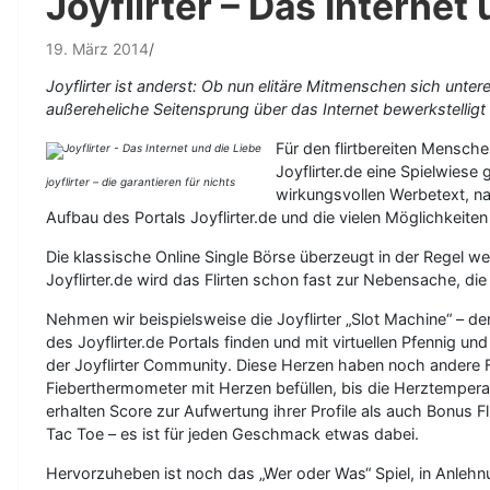
Joyflirter – Das Internet
19. März 2014
Joyflirter ist anderst: Ob nun elitäre Mitmenschen sich unter
außereheliche Seitensprung über das Internet bewerkstelligt w
Für den flirtbereiten Mensche
Joyflirter.de eine Spielwies
joyflirter – die garantieren für nichts
wirkungsvollen Werbetext, nat
Aufbau des Portals Joyflirter.de und die vielen Möglichkeiten
Die klassische Online Single Börse überzeugt in der Regel we
Joyflirter.de wird das Flirten schon fast zur Nebensache, die
Nehmen wir beispielsweise die Joyflirter „Slot Machine“ – de
des Joyflirter.de Portals finden und mit virtuellen Pfennig 
der Joyflirter Community. Diese Herzen haben noch andere F
Fieberthermometer mit Herzen befüllen, bis die Herztemperat
erhalten Score zur Aufwertung ihrer Profile als auch Bonus Fli
Tac Toe – es ist für jeden Geschmack etwas dabei.
Hervorzuheben ist noch das „Wer oder Was“ Spiel, in Anlehn