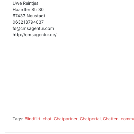
Uwe Reintjes
Haardter Str 30
67433 Neustadt
063218794037
fs@cmsagentur.com
http://cmsagentur.de/
Tags:
Blindflirt
,
chat
,
Chatpartner
,
Chatportal
,
Chatten
,
commu