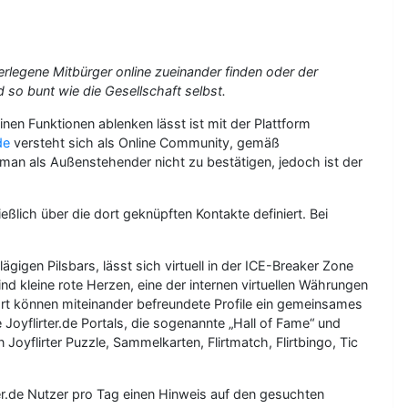
terlegene Mitbürger online zueinander finden oder der
d so bunt wie die Gesellschaft selbst.
inen Funktionen ablenken lässt ist mit der Plattform
de
versteht sich als Online Community, gemäß
g man als Außenstehender nicht zu bestätigen, jedoch ist der
ßlich über die dort geknüpften Kontakte definiert. Bei
gigen Pilsbars, lässt sich virtuell in der ICE-Breaker Zone
nd kleine rote Herzen, eine der internen virtuellen Währungen
ort können miteinander befreundete Profile ein gemeinsames
Joyflirter.de Portals, die sogenannte „Hall of Fame“ und
 Joyflirter Puzzle, Sammelkarten, Flirtmatch, Flirtbingo, Tic
r.de Nutzer pro Tag einen Hinweis auf den gesuchten