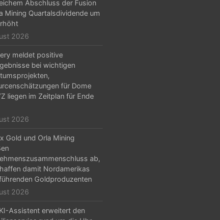
reichem Abschluss der Fusion
la Mining Quartalsdividende um
rhöht
ust 2026
ery meldet positive
gebnisse bei wichtigen
tumsprojekten,
urcenschätzungen für Dome
Z liegen im Zeitplan für Ende
ust 2026
x Gold und Orla Mining
ßen
nehmenszusammenschluss ab,
haffen damit Nordamerikas
führenden Goldproduzenten
ust 2026
KI-Assistent erweitert den