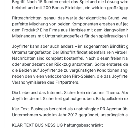
Begriff. Nach 15 Runden endet das Spiel und die Lösung wird
belohnt und mit 200 Bonus Flirtchips, ein wirklich großzügi
Flirtnachrichten, genau, das war ja der eigentliche Grund, w
perfekte Mischung von beiden Komponenten ergeben auf jeden 
dem Produkt? Eine Firma aus Harrislee mit dem klangvollen
Miteinanders mit Unterhaltungseffekt für den spielfreudigen
Joyflirter kann aber auch anders – im sogenannten Blindfli
Unterhaltungsfaktor. Der Blindflirt findet ebenfalls rein virt
Nachrichten sind komplett kostenfrei. Nach diesen freien Nac
oder aber dezent den Rückzug anzutreten. Sollte ersteres de
die Beiden auf Joyflirter.de zu vergünstigten Konditionen a
neben den vielen verlockenden Flirt-Spielen, die das Joyflir
Veranonymisieren des Flirtpartners.
Die Liebe und das Internet. Sicher kein einfaches Thema. Abe
Joyflirter.de mit Sicherheit gut aufgehoben. Bildquelle:kein 
Klar-Text-Business berichtet als unabhängige PR Agentur übe
Unternehmen wurde im Jahr 2012 gegründet, ursprünglich al
KLAR TEXT BUSINESS UG haftungsbeschränkt