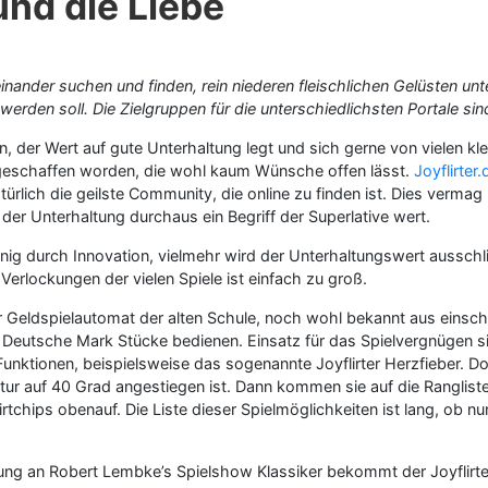
 und die Liebe
einander suchen und finden, rein niederen fleischlichen Gelüsten un
erden soll. Die Zielgruppen für die unterschiedlichsten Portale sin
n, der Wert auf gute Unterhaltung legt und sich gerne von vielen kle
e geschaffen worden, die wohl kaum Wünsche offen lässt.
Joyflirter.
ürlich die geilste Community, die online zu finden ist. Dies verma
 der Unterhaltung durchaus ein Begriff der Superlative wert.
nig durch Innovation, vielmehr wird der Unterhaltungswert ausschlie
 Verlockungen der vielen Spiele ist einfach zu groß.
r Geldspielautomat der alten Schule, noch wohl bekannt aus einschlä
und Deutsche Mark Stücke bedienen. Einsatz für das Spielvergnügen si
unktionen, beispielsweise das sogenannte Joyflirter Herzfieber. D
ur auf 40 Grad angestiegen ist. Dann kommen sie auf die Rangliste 
rtchips obenauf. Die Liste dieser Spielmöglichkeiten ist lang, ob nun
ung an Robert Lembke’s Spielshow Klassiker bekommt der Joyflirte