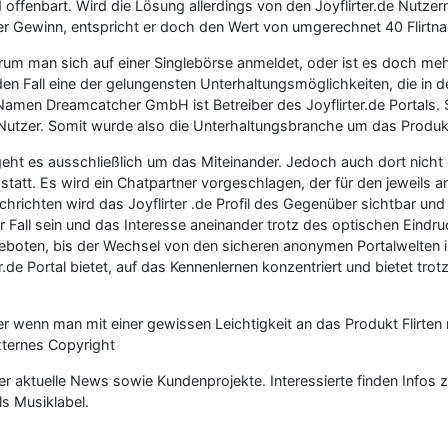
 offenbart. Wird die Lösung allerdings von den Joyflirter.de Nutze
ger Gewinn, entspricht er doch den Wert von umgerechnet 40 Flirtna
arum man sich auf einer Singlebörse anmeldet, oder ist es doch meh
Fall eine der gelungensten Unterhaltungsmöglichkeiten, die in den
 Namen Dreamcatcher GmbH ist Betreiber des Joyflirter.de Portals
 Nutzer. Somit wurde also die Unterhaltungsbranche um das Produkt
rt geht es ausschließlich um das Miteinander. Jedoch auch dort ni
uell statt. Es wird ein Chatpartner vorgeschlagen, der für den jeweil
hrichten wird das Joyflirter .de Profil des Gegenüber sichtbar und
r Fall sein und das Interesse aneinander trotz des optischen Eind
ngeboten, bis der Wechsel von den sicheren anonymen Portalwelten i
ter.de Portal bietet, auf das Kennenlernen konzentriert und bietet 
r wenn man mit einer gewissen Leichtigkeit an das Produkt Flirten 
externes Copyright
r aktuelle News sowie Kundenprojekte. Interessierte finden Infos 
s Musiklabel.