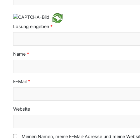
i
g
a
Lösung eingeben
*
t
i
o
Name
*
n
E-Mail
*
Website
Meinen Namen, meine E-Mail-Adresse und meine Website