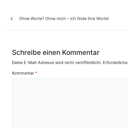
B
Ohne Worte? Ohne mich – ich finde Ihre Worte!
e
i
t
r
Schreibe einen Kommentar
a
Deine E-Mail-Adresse wird nicht veröffentlicht.
Erforderliche
g
Kommentar
*
s
-
N
a
v