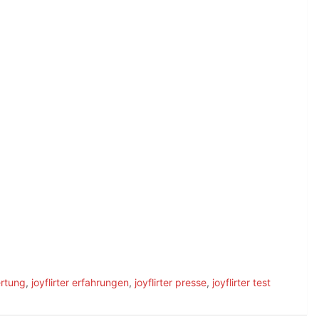
ertung
,
joyflirter erfahrungen
,
joyflirter presse
,
joyflirter test