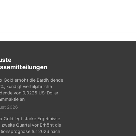
uste
ssemitteilungen
x Gold erhöht die Bardividende
%; kündigt vierteljährliche
idende von 0,0225 US-Dollar
ammaktie an
ust 2026
x Gold legt starke Ergebnisse
s zweite Quartal vor Erhöht die
tionsprognose für 2026 nach