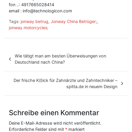
fon ..: 4917665028414
email : info@technologicon.com
Tags:
jonway betrug
,
Jonway China Betrüger;
,
jonway motorcycles;
B
Wie tätigt man am besten Überweisungen von
e
Deutschland nach China?
i
t
Der frische K(l)ick für Zahnärzte und Zahntechniker –
spitta.de in neuem Design
r
a
g
Schreibe einen Kommentar
s
Deine E-Mail-Adresse wird nicht veröffentlicht.
-
Erforderliche Felder sind mit
*
markiert