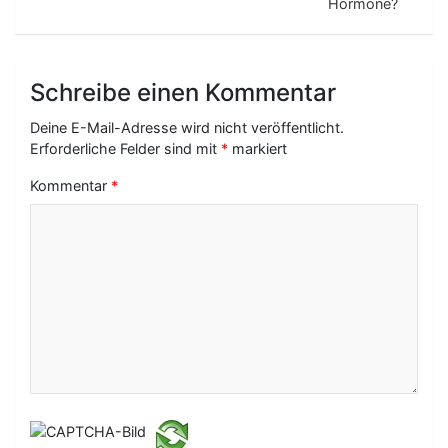
t
Hormone?
r
a
Schreibe einen Kommentar
g
Deine E-Mail-Adresse wird nicht veröffentlicht.
s
Erforderliche Felder sind mit
*
markiert
-
Kommentar
*
N
a
v
i
g
a
t