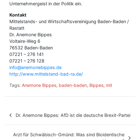
Unternehmergeist in der Politik ein.
Kontakt
Mittelstands- und Wirtschaftsvereinigung Baden-Baden /
Rastatt
Dr. Anemone Bippes
Voltaire-Weg 6
76532 Baden-Baden
07221 – 276 141
07221 – 276 128
info@anemonebippes.de
http://www.mittelstand-bad-ra.de/
Tags:
Anemone Bippes
,
baden-baden
,
Bippes
,
mit
B
Dr. Anemone Bippes: AfD ist die deutsche Brexit-Partei
e
i
Arzt für Schwäbisch-Gmünd: Was sind Bioidentische