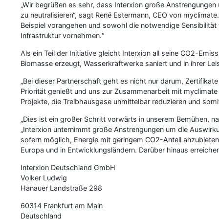
„Wir begrüßen es sehr, dass Interxion große Anstrengunge
zu neutralisieren“, sagt René Estermann, CEO von myclimate
Beispiel vorangehen und sowohl die notwendige Sensibilitä
Infrastruktur vornehmen.“
Als ein Teil der Initiative gleicht Interxion all seine CO2-E
Biomasse erzeugt, Wasserkraftwerke saniert und in ihrer Leis
„Bei dieser Partnerschaft geht es nicht nur darum, Zertifika
Priorität genießt und uns zur Zusammenarbeit mit myclimate
Projekte, die Treibhausgase unmittelbar reduzieren und somi
„Dies ist ein großer Schritt vorwärts in unserem Bemühen, n
„Interxion unternimmt große Anstrengungen um die Auswirku
sofern möglich, Energie mit geringem CO2-Anteil anzubieten. 
Europa und in Entwicklungsländern. Darüber hinaus erreic
Interxion Deutschland GmbH
Volker Ludwig
Hanauer Landstraße 298
60314 Frankfurt am Main
Deutschland