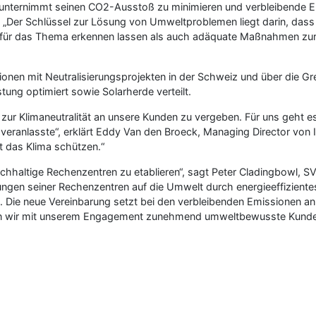
n unternimmt seinen CO2-Ausstoß zu minimieren und verbleibende 
. „Der Schlüssel zur Lösung von Umweltproblemen liegt darin, das
t für das Thema erkennen lassen als auch adäquate Maßnahmen zur
missionen mit Neutralisierungsprojekten in der Schweiz und über die 
tung optimiert sowie Solarherde verteilt.
te zur Klimaneutralität an unsere Kunden zu vergeben. Für uns geht e
 veranlasste“, erklärt Eddy Van den Broeck, Managing Director von
t das Klima schützen.“
achhaltige Rechenzentren zu etablieren“, sagt Peter Cladingbowl, S
ngen seiner Rechenzentren auf die Umwelt durch energieeffiziente
Die neue Vereinbarung setzt bei den verbleibenden Emissionen an un
hen wir mit unserem Engagement zunehmend umweltbewusste Kunden 