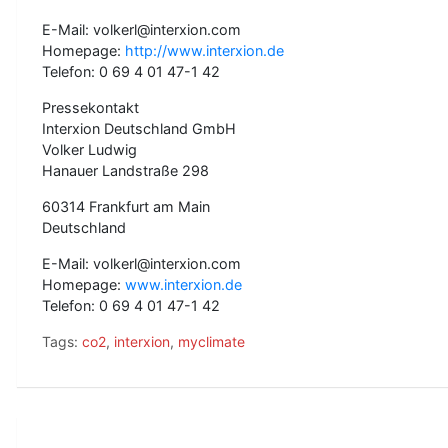
E-Mail: volkerl@interxion.com
Homepage:
http://www.interxion.de
Telefon: 0 69 4 01 47-1 42
Pressekontakt
Interxion Deutschland GmbH
Volker Ludwig
Hanauer Landstraße 298
60314 Frankfurt am Main
Deutschland
E-Mail: volkerl@interxion.com
Homepage:
www.interxion.de
Telefon: 0 69 4 01 47-1 42
Tags:
co2
,
interxion
,
myclimate
B