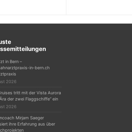
uste
ssemitteilungen
zt in Bern –
hnarztpraxis-in-bern.ch
ztpraxis
ust 2026
ruises tritt mit der Vista Aurora
„Ära der zwei Flaggschiffe“ ein
ust 2026
ncoach Mirjam Saeger
isiert ihre Erfahrung aus über
chprojekten