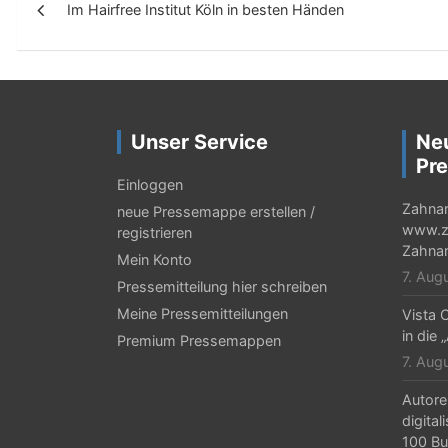
Im Hairfree Institut Köln in besten Händen
e
i
t
r
Unser Service
Ne
a
Pre
g
Einloggen
Zahnar
neue Pressemappe erstellen /
s
www.za
registrieren
-
Zahnar
Mein Konto
7. Aug
N
Pressemitteilung hier schreiben
Meine Pressemitteilungen
Vista C
a
in die 
Premium Pressemappen
v
7. Aug
i
Autore
g
digital
100 Bu