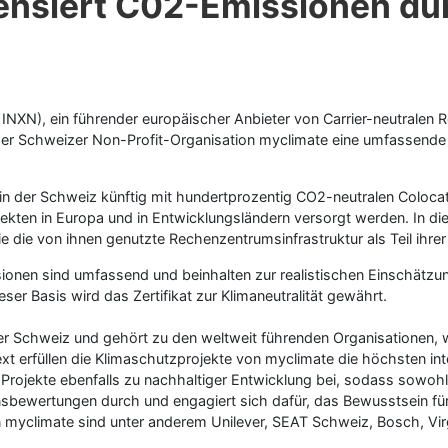
nsiert C02-Emissionen dur
XN), ein führender europäischer Anbieter von Carrier-neutralen Re
der Schweizer Non-Profit-Organisation myclimate eine umfassende 
in der Schweiz künftig mit hundertprozentig CO2-neutralen Coloca
jekten in Europa und in Entwicklungsländern versorgt werden. In 
t sie die von ihnen genutzte Rechenzentrumsinfrastruktur als Teil 
ionen sind umfassend und beinhalten zur realistischen Einschätz
er Basis wird das Zertifikat zur Klimaneutralität gewährt.
er Schweiz und gehört zu den weltweit führenden Organisationen, w
t erfüllen die Klimaschutzprojekte von myclimate die höchsten in
Projekte ebenfalls zu nachhaltiger Entwicklung bei, sodass sowoh
ionsbewertungen durch und engagiert sich dafür, das Bewusstsein 
yclimate sind unter anderem Unilever, SEAT Schweiz, Bosch, Virg