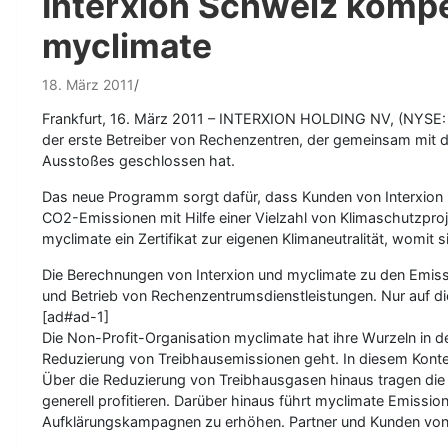
Interxion Schweiz kompe
myclimate
18. März 2011
Frankfurt, 16. März 2011 – INTERXION HOLDING NV, (NYSE: IN
der erste Betreiber von Rechenzentren, der gemeinsam mit 
Ausstoßes geschlossen hat.
Das neue Programm sorgt dafür, dass Kunden von Interxion 
CO2-Emissionen mit Hilfe einer Vielzahl von Klimaschutzpro
myclimate ein Zertifikat zur eigenen Klimaneutralität, womi
Die Berechnungen von Interxion und myclimate zu den Emiss
und Betrieb von Rechenzentrumsdienstleistungen. Nur auf dies
[ad#ad-1]
Die Non-Profit-Organisation myclimate hat ihre Wurzeln in d
Reduzierung von Treibhausemissionen geht. In diesem Kontex
Über die Reduzierung von Treibhausgasen hinaus tragen die 
generell profitieren. Darüber hinaus führt myclimate Emiss
Aufklärungskampagnen zu erhöhen. Partner und Kunden von m