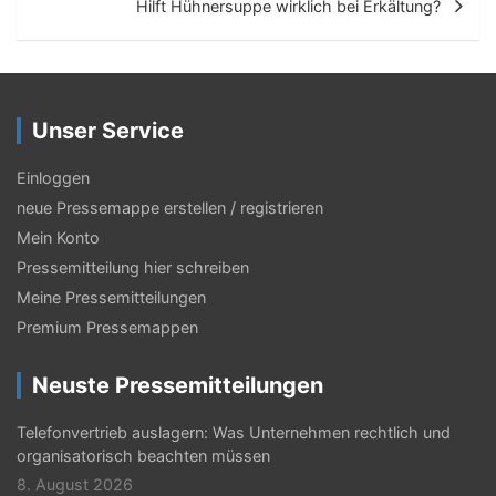
Hilft Hühnersuppe wirklich bei Erkältung?
t
r
a
Unser Service
g
s
Einloggen
neue Pressemappe erstellen / registrieren
-
Mein Konto
N
Pressemitteilung hier schreiben
a
Meine Pressemitteilungen
v
Premium Pressemappen
i
Neuste Pressemitteilungen
g
Telefonvertrieb auslagern: Was Unternehmen rechtlich und
a
organisatorisch beachten müssen
t
8. August 2026