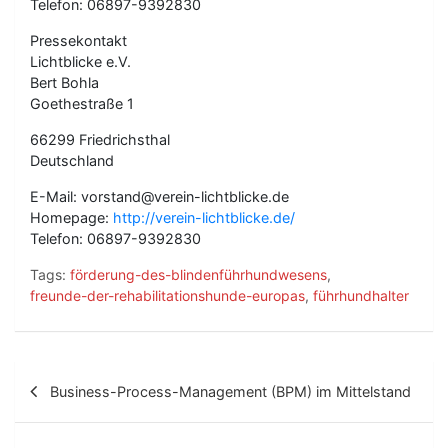
Telefon: 06897-9392830
Pressekontakt
Lichtblicke e.V.
Bert Bohla
Goethestraße 1
66299 Friedrichsthal
Deutschland
E-Mail: vorstand@verein-lichtblicke.de
Homepage:
http://verein-lichtblicke.de/
Telefon: 06897-9392830
Tags:
förderung-des-blindenführhundwesens
,
freunde-der-rehabilitationshunde-europas
,
führhundhalter
B
Business-Process-Management (BPM) im Mittelstand
e
i