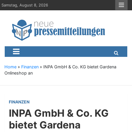
S
Samstag, August 8, 2026
k
i
p
t
o
c
Neue-Pressemitteilungen.d
Presseportal, Nachrichten, News, Meldungen, Wirtschaft
o
n
t
e
Home
»
Finanzen
»
INPA GmbH & Co. KG bietet Gardena
n
Onlineshop an
t
FINANZEN
INPA GmbH & Co. KG
bietet Gardena