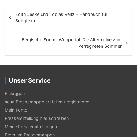
B
Edith Jeske und Tobias Reitz – Handbuch für
e
Songtexter
i
t
Bergische Sonne, Wuppertal: Die Alternative zum
verregneten Sommer
r
a
g
Unser Service
s
-
Einloggen
N
neue Pressemappe erstellen / registrieren
Mein Konto
a
Pressemitteilung hier schreiben
v
Meine Pressemitteilungen
i
Premium Pressemappen