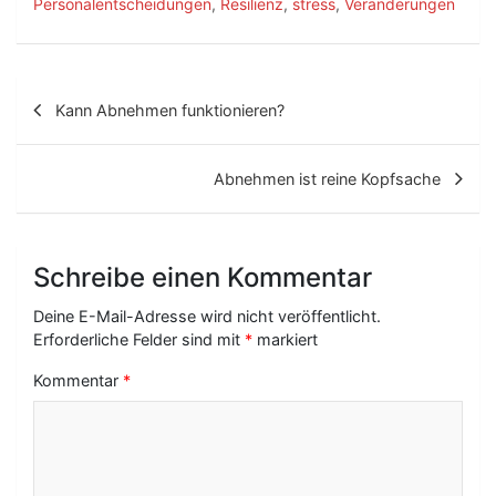
Personalentscheidungen
,
Resilienz
,
stress
,
Veränderungen
B
Kann Abnehmen funktionieren?
e
i
Abnehmen ist reine Kopfsache
t
r
Schreibe einen Kommentar
a
g
Deine E-Mail-Adresse wird nicht veröffentlicht.
Erforderliche Felder sind mit
*
markiert
s
Kommentar
*
-
N
a