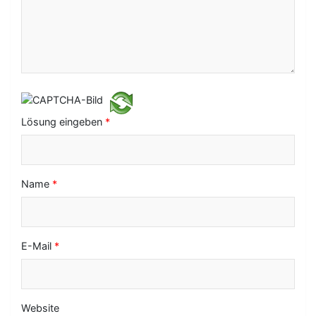
v
i
g
a
t
i
Lösung eingeben
*
o
n
Name
*
E-Mail
*
Website