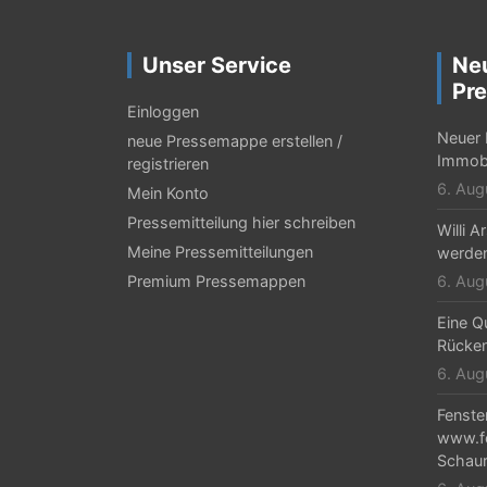
t
r
Unser Service
Ne
a
Pre
g
Einloggen
Neuer 
neue Pressemappe erstellen /
s
Immobi
registrieren
-
6. Aug
Mein Konto
N
Pressemitteilung hier schreiben
Willi 
Meine Pressemitteilungen
werden
a
Premium Pressemappen
6. Aug
v
Eine Qu
i
Rücken
g
6. Aug
a
Fenste
www.fe
t
Schaur
i