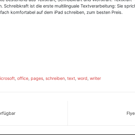
hreibkraft ist die erste multilinguale Textverarbeitung: Sie spric
nfach komfortabel auf dem iPad schreiben, zum besten Preis.
icrosoft
,
office
,
pages
,
schreiben
,
text
,
word
,
writer
erfügbar
Flye