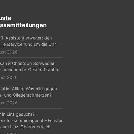
uste
ssemitteilungen
KI-Assistent erweitert den
lienservice rund um die Uhr
ust 2026
Arsan & Christoph Schwedler
 münchen.tv-Geschäftsführer
ust 2026
al im Alltag: Was hilft gegen
- und Gliederschmerzen?
ust 2026
r in Linz gesucht? –
nster-schmidinger.at – Fenster
aum Linz-Oberösterreich