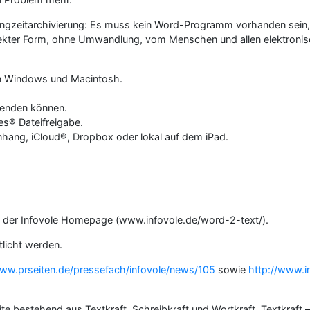
angzeitarchivierung: Es muss kein Word-Programm vorhanden sein, um
kter Form, ohne Umwandlung, vom Menschen und allen elektronisch
n Windows und Macintosh.
senden können.
s® Dateifreigabe.
nhang, iCloud®, Dropbox oder lokal auf dem iPad.
uf der Infovole Homepage (www.infovole.de/word-2-text/).
tlicht werden.
www.prseiten.de/pressefach/infovole/news/105
sowie
http://www.i
e bestehend aus Textkraft, Schreibkraft und Wortkraft. Textkraft – 