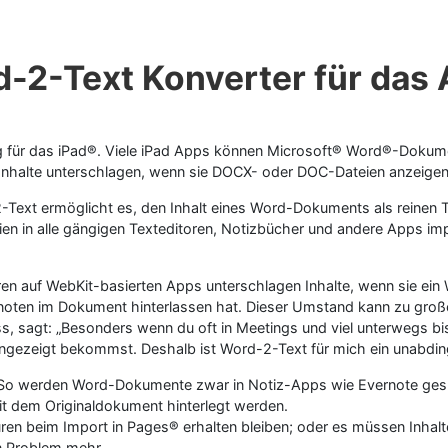
d-2-Text Konverter für das
 für das iPad®. Viele iPad Apps können Microsoft® Word®-Dokument
Inhalte unterschlagen, wenn sie DOCX- oder DOC-Dateien anzeigen
 ermöglicht es, den Inhalt eines Word-Dokuments als reinen Tex
n in alle gängigen Texteditoren, Notizbücher und andere Apps imp
eren auf WebKit-basierten Apps unterschlagen Inhalte, wenn sie e
oten im Dokument hinterlassen hat. Dieser Umstand kann zu große
, sagt: „Besonders wenn du oft in Meetings und viel unterwegs bis
gezeigt bekommst. Deshalb ist Word-2-Text für mich ein unabdin
 So werden Word-Dokumente zwar in Notiz-Apps wie Evernote gespei
it dem Originaldokument hinterlegt werden.
uren beim Import in Pages® erhalten bleiben; oder es müssen Inha
in Problem mehr.