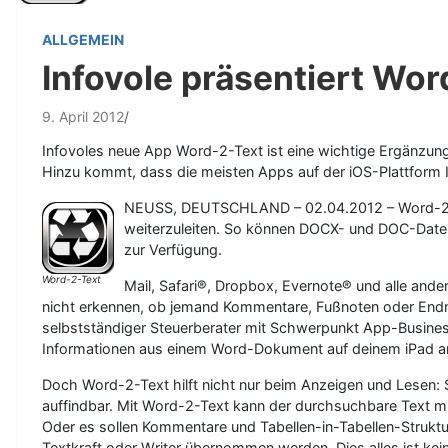
ALLGEMEIN
Infovole präsentiert Wor
9. April 2012
Infovoles neue App Word-2-Text ist eine wichtige Ergänzung
Hinzu kommt, dass die meisten Apps auf der iOS-Plattform 
NEUSS, DEUTSCHLAND – 02.04.2012 – Word-2-Text
weiterzuleiten. So können DOCX- und DOC-Dateie
zur Verfügung.
Word-2-Text
Mail, Safari®, Dropbox, Evernote® und alle and
nicht erkennen, ob jemand Kommentare, Fußnoten oder Endn
selbstständiger Steuerberater mit Schwerpunkt App-Business
Informationen aus einem Word-Dokument auf deinem iPad an
Doch Word-2-Text hilft nicht nur beim Anzeigen und Lesen:
auffindbar. Mit Word-2-Text kann der durchsuchbare Text m
Oder es sollen Kommentare und Tabellen-in-Tabellen-Strukt
Textkraft oder Writer übernommen werden. Dies alles ist ke