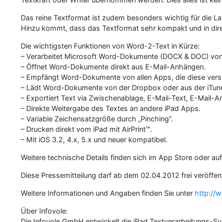
Das reine Textformat ist zudem besonders wichtig für die L
Hinzu kommt, dass das Textformat sehr kompakt und in dire
Die wichtigsten Funktionen von Word-2-Text in Kürze:
– Verarbeitet Microsoft Word-Dokumente (DOCX & DOC) vo
– Öffnet Word-Dokumente direkt aus E-Mail-Anhängen.
– Empfängt Word-Dokumente von allen Apps, die diese ver
– Lädt Word-Dokumente von der Dropbox oder aus der iTune
– Exportiert Text via Zwischenablage, E-Mail-Text, E-Mail-A
– Direkte Weitergabe des Textes an andere iPad Apps.
– Variable Zeichensatzgröße durch „Pinching“.
– Drucken direkt vom iPad mit AirPrint™.
– Mit iOS 3.2, 4.x, 5.x und neuer kompatibel.
Weitere technische Details finden sich im App Store oder a
Diese Pressemitteilung darf ab dem 02.04.2012 frei veröffen
Weitere Informationen und Angaben finden Sie unter
http://
Über Infovole:
Die Infovole GmbH entwickelt die iPad Textverarbeitungs-Suit