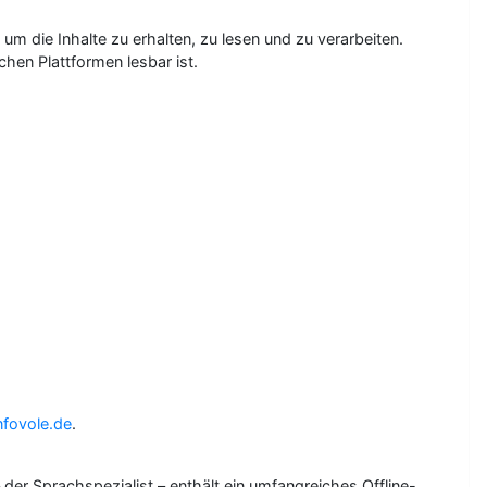
 die Inhalte zu erhalten, zu lesen und zu verarbeiten.
en Plattformen lesbar ist.
nfovole.de
.
der Sprachspezialist – enthält ein umfangreiches Offline-