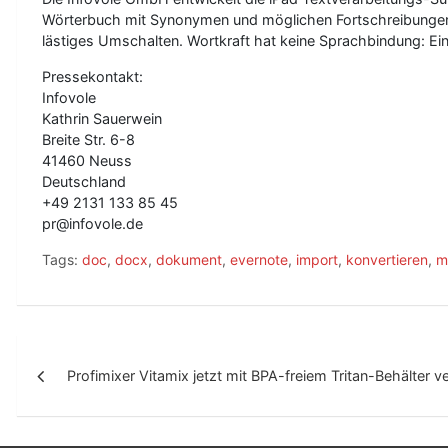
Wörterbuch mit Synonymen und möglichen Fortschreibungen. Sc
lästiges Umschalten. Wortkraft hat keine Sprachbindung: Ei
Pressekontakt:
Infovole
Kathrin Sauerwein
Breite Str. 6-8
41460 Neuss
Deutschland
+49 2131 133 85 45
pr@infovole.de
Tags:
doc
,
docx
,
dokument
,
evernote
,
import
,
konvertieren
,
m
B
Profimixer Vitamix jetzt mit BPA-freiem Tritan-Behälter v
e
i