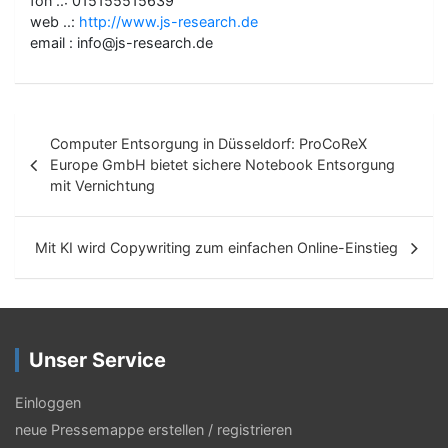
fon ..: 015155515639
web ..:
http://www.js-research.de
email : info@js-research.de
B
Computer Entsorgung in Düsseldorf: ProCoReX
e
Europe GmbH bietet sichere Notebook Entsorgung
mit Vernichtung
i
t
Mit KI wird Copywriting zum einfachen Online-Einstieg
r
a
g
Unser Service
s
-
Einloggen
N
neue Pressemappe erstellen / registrieren