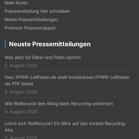
Mein Konto
a
Pressemitteilung hier schreiben
v
Meine Pressemitteilungen
i
Premium Pressemappen
g
Neuste Pressemitteilungen
a
t
Was jetzt für Silber und Platin spricht
5. August 2026
i
Neu: PPWR-Leitfaden.de stellt kostenlosen PPWR-Leitfaden
o
als PDF bereit
n
5. August 2026
Wie WeRecycle den Alltag beim Recycling erleichtert
5. August 2026
Lohnt sich WeRecycle? Ein Blick auf das smarte Recycling-
Abo
5. August 2026