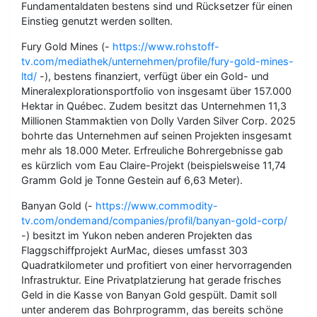
Fundamentaldaten bestens sind und Rücksetzer für einen
Einstieg genutzt werden sollten.
Fury Gold Mines (-
https://www.rohstoff-
tv.com/mediathek/unternehmen/profile/fury-gold-mines-
ltd/
-), bestens finanziert, verfügt über ein Gold- und
Mineralexplorationsportfolio von insgesamt über 157.000
Hektar in Québec. Zudem besitzt das Unternehmen 11,3
Millionen Stammaktien von Dolly Varden Silver Corp. 2025
bohrte das Unternehmen auf seinen Projekten insgesamt
mehr als 18.000 Meter. Erfreuliche Bohrergebnisse gab
es kürzlich vom Eau Claire-Projekt (beispielsweise 11,74
Gramm Gold je Tonne Gestein auf 6,63 Meter).
Banyan Gold (-
https://www.commodity-
tv.com/ondemand/companies/profil/banyan-gold-corp/
-) besitzt im Yukon neben anderen Projekten das
Flaggschiffprojekt AurMac, dieses umfasst 303
Quadratkilometer und profitiert von einer hervorragenden
Infrastruktur. Eine Privatplatzierung hat gerade frisches
Geld in die Kasse von Banyan Gold gespült. Damit soll
unter anderem das Bohrprogramm, das bereits schöne