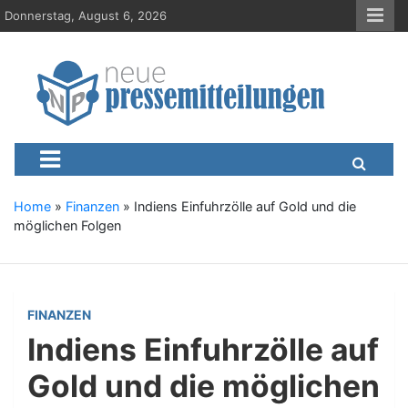
S
Donnerstag, August 6, 2026
k
i
p
t
o
c
Neue-Pressemitteilungen.d
Presseportal, Nachrichten, News, Meldungen, Wirtschaft
o
n
t
e
Home
»
Finanzen
»
Indiens Einfuhrzölle auf Gold und die
n
möglichen Folgen
t
FINANZEN
Indiens Einfuhrzölle auf
Gold und die möglichen