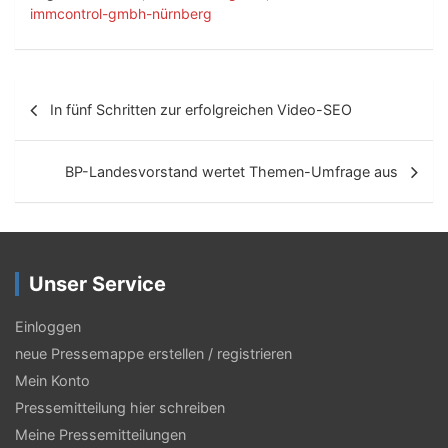
immcontrol-gmbh-nürnberg
B
In fünf Schritten zur erfolgreichen Video-SEO
e
i
BP-Landesvorstand wertet Themen-Umfrage aus
t
r
a
Unser Service
g
s
Einloggen
neue Pressemappe erstellen / registrieren
-
Mein Konto
N
Pressemitteilung hier schreiben
a
Meine Pressemitteilungen