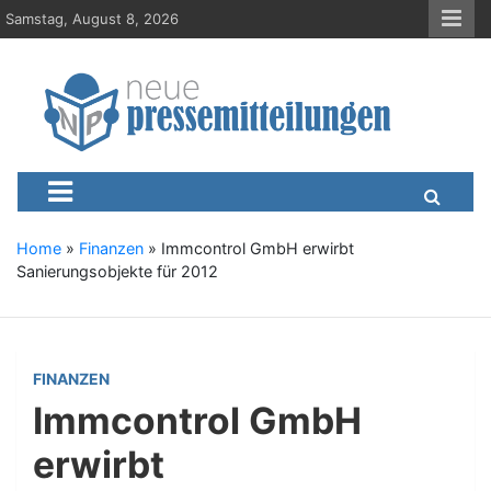
S
Samstag, August 8, 2026
k
i
p
t
o
c
Neue-Pressemitteilungen.d
Presseportal, Nachrichten, News, Meldungen, Wirtschaft
o
n
t
e
Home
»
Finanzen
»
Immcontrol GmbH erwirbt
n
Sanierungsobjekte für 2012
t
FINANZEN
Immcontrol GmbH
erwirbt