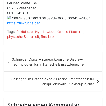
Berliner Straße 164
65205 Wiesbaden
0611-74131-0
https://finkfuchs.de/
Tags:
flexibilitaet
,
Hybrid Cloud
,
Offene Plattform
,
physische Sicherheit
,
Resilienz
B
Schneider Digital – stereoskopische Display-
e
Technologien für militärische Einsatzbereiche
i
t
Seilsägen im Betonrückbau: Präzise Trenntechnik für
anspruchsvolle Rückbauprojekte
r
a
g
Schreibe einen Kommentar