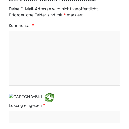
s
Deine E-Mail-Adresse wird nicht veröffentlicht.
-
Erforderliche Felder sind mit
*
markiert
N
Kommentar
*
a
v
i
g
a
t
i
o
Lösung eingeben
*
n