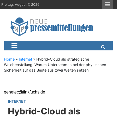
S
Freitag, August 7, 2026
k
i
p
t
o
c
Neue-Pressemitteilungen.d
Presseportal, Nachrichten, News, Meldungen, Wirtschaft
o
n
t
e
Home
»
Internet
»
Hybrid-Cloud als strategische
n
Weichenstellung: Warum Unternehmen bei der physischen
t
Sicherheit auf das Beste aus zwei Welten setzen
INTERNET
Hybrid-Cloud als