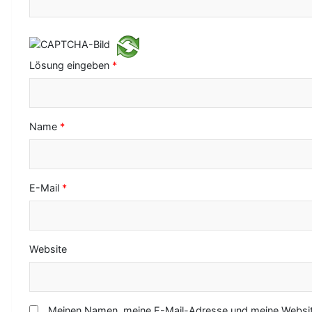
i
g
a
Lösung eingeben
*
t
i
o
Name
*
n
E-Mail
*
Website
Meinen Namen, meine E-Mail-Adresse und meine Website