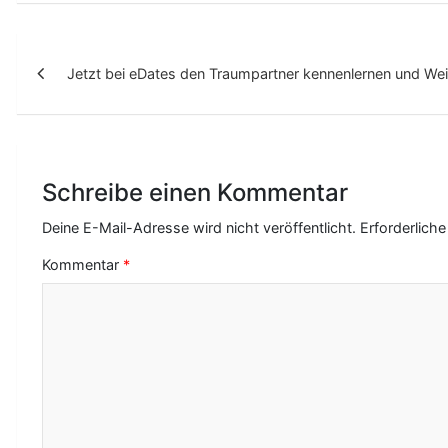
B
Jetzt bei eDates den Traumpartner kennenlernen und Wei
e
i
t
r
Schreibe einen Kommentar
a
Deine E-Mail-Adresse wird nicht veröffentlicht.
Erforderliche
g
Kommentar
*
s
-
N
a
v