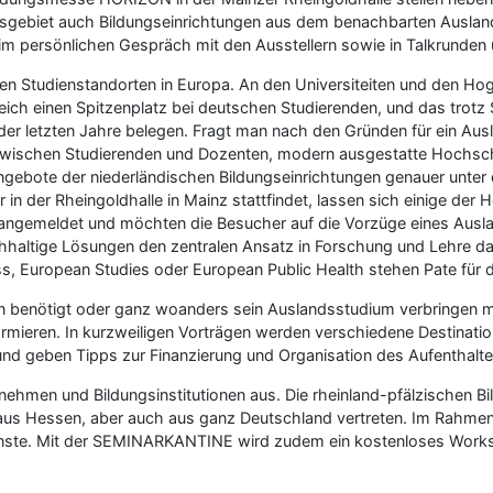
gebiet auch Bildungseinrichtungen aus dem benachbarten Ausland
r im persönlichen Gespräch mit den Ausstellern sowie in Talkrunde
vsten Studienstandorten in Europa. An den Universiteiten und den H
ich einen Spitzenplatz bei deutschen Studierenden, und das trotz
 der letzten Jahre belegen. Fragt man nach den Gründen für ein Aus
s zwischen Studierenden und Dozenten, modern ausgestatte Hochsc
e Angebote der niederländischen Bildungseinrichtungen genauer unte
 der Rheingoldhalle in Mainz stattfindet, lassen sich einige der H
angemeldet und möchten die Besucher auf die Vorzüge eines Aus
haltige Lösungen den zentralen Ansatz in Forschung und Lehre darst
ess, European Studies oder European Public Health stehen Pate für 
en benötigt oder ganz woanders sein Auslandsstudium verbringen m
formieren. In kurzweiligen Vorträgen werden verschiedene Destination
und geben Tipps zur Finanzierung und Organisation des Aufenthalte
ehmen und Bildungsinstitutionen aus. Die rheinland-pfälzischen B
aus Hessen, aber auch aus ganz Deutschland vertreten. Im Rahme
ndienste. Mit der SEMINARKANTINE wird zudem ein kostenloses Wor