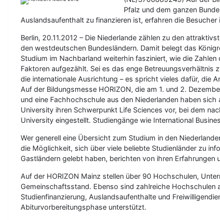
Pfalz und dem ganzen Bundes
Auslandsaufenthalt zu finanzieren ist, erfahren die Besuche
Berlin, 20.11.2012 – Die Niederlande zählen zu den attrakti
den westdeutschen Bundesländern. Damit belegt das Königre
Studium im Nachbarland weiterhin fasziniert, wie die Zahlen
Faktoren aufgezählt. Sei es das enge Betreuungsverhältni
die internationale Ausrichtung – es spricht vieles dafür, di
Auf der Bildungsmesse HORIZON, die am 1. und 2. Dezember in
und eine Fachhochschule aus den Niederlanden haben sich 
University ihren Schwerpunkt Life Sciences vor, bei dem nach
University eingestellt. Studiengänge wie International Busin
Wer generell eine Übersicht zum Studium in den Niederland
die Möglichkeit, sich über viele beliebte Studienländer zu in
Gastländern gelebt haben, berichten von ihren Erfahrungen 
Auf der HORIZON Mainz stellen über 90 Hochschulen, Untern
Gemeinschaftsstand. Ebenso sind zahlreiche Hochschulen 
Studienfinanzierung, Auslandsaufenthalte und Freiwillige
Abiturvorbereitungsphase unterstützt.