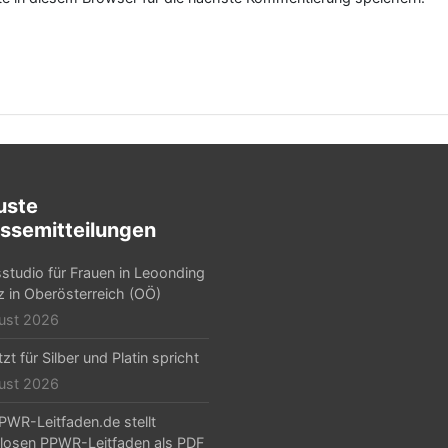
uste
ssemitteilungen
sstudio für Frauen in Leoonding
nz in Oberösterreich (OÖ)
ust 2026
zt für Silber und Platin spricht
ust 2026
PWR-Leitfaden.de stellt
losen PPWR-Leitfaden als PDF