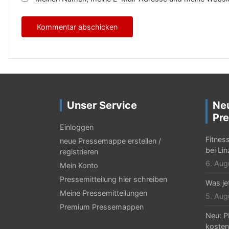
Unser Service
Ne
Pre
Einloggen
Fitnes
neue Pressemappe erstellen /
bei Li
registrieren
6. Aug
Mein Konto
Pressemitteilung hier schreiben
Was jet
Meine Pressemitteilungen
5. Aug
Premium Pressemappen
Neu: P
kosten