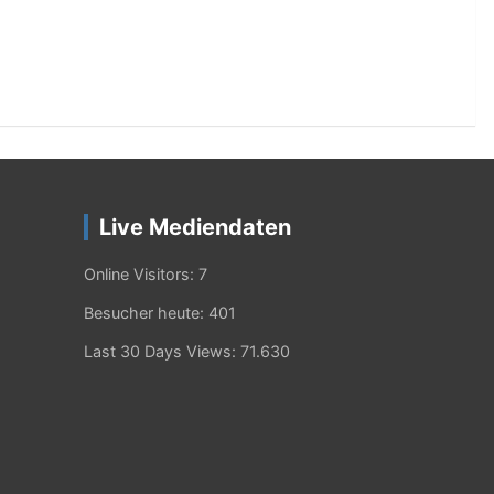
Live Mediendaten
Online Visitors:
7
Besucher heute:
401
Last 30 Days Views:
71.630