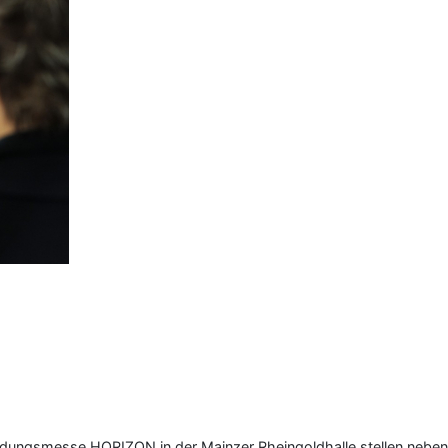
dungsmesse HORIZON in der Mainzer Rheingoldhalle stellen neben 