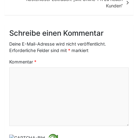
t
Kunden“
r
a
Schreibe einen Kommentar
g
Deine E-Mail-Adresse wird nicht veröffentlicht.
s
Erforderliche Felder sind mit
*
markiert
-
Kommentar
*
N
a
v
i
g
a
t