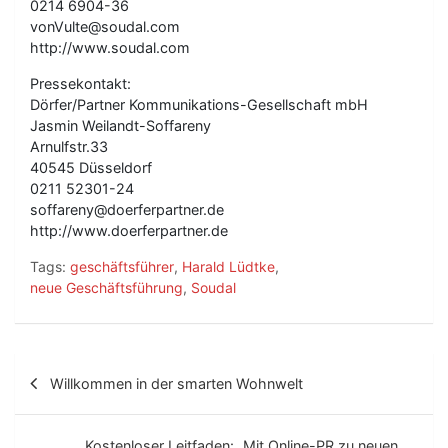
0214 6904-36
vonVulte@soudal.com
http://www.soudal.com
Pressekontakt:
Dörfer/Partner Kommunikations-Gesellschaft mbH
Jasmin Weilandt-Soffareny
Arnulfstr.33
40545 Düsseldorf
0211 52301-24
soffareny@doerferpartner.de
http://www.doerferpartner.de
Tags:
geschäftsführer
,
Harald Lüdtke
,
neue Geschäftsführung
,
Soudal
B
Willkommen in der smarten Wohnwelt
e
i
Kostenloser Leitfaden: „Mit Online-PR zu neuen