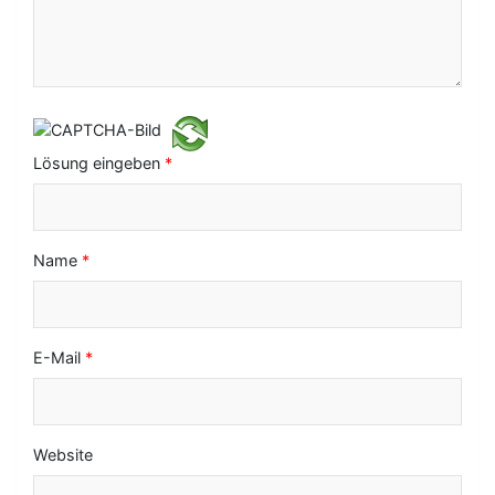
i
g
a
t
i
Lösung eingeben
*
o
n
Name
*
E-Mail
*
Website