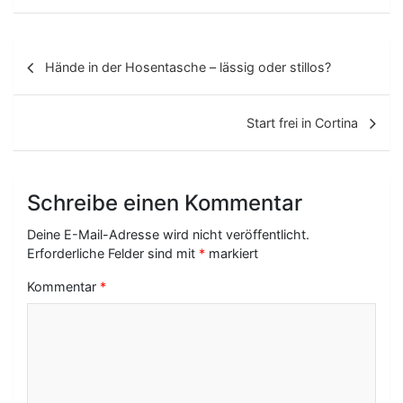
B
Hände in der Hosentasche – lässig oder stillos?
e
i
Start frei in Cortina
t
r
Schreibe einen Kommentar
a
g
Deine E-Mail-Adresse wird nicht veröffentlicht.
Erforderliche Felder sind mit
*
markiert
s
Kommentar
*
-
N
a
v