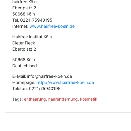
hairfree Köln
Ebertplatz 2
50668 Köln
Tel. 0221-75940195
Internet:
www.hairfree-koeln.de
Hairfree Institut Köln
Dieter Fleck
Ebertplatz 2
50668 Köln
Deutschland
E-Mail: info@hairfree-koeln.de
Homepage:
http://www.hairfree-koeln.de
Telefon: 0221/75940195
Tags:
enthaarung
,
haarentfernung
,
kosmetik
B