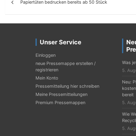
Papiertüten bedrucken bereits ab 50 Stück
e
i
t
r
Unser Service
Ne
a
Pre
g
Einloggen
Was jet
neue Pressemappe erstellen /
s
registrieren
5. Aug
-
Mein Konto
Neu: P
N
Pressemitteilung hier schreiben
kosten
Meine Pressemitteilungen
bereit
a
Premium Pressemappen
5. Aug
v
Wie We
i
Recycli
g
5. Aug