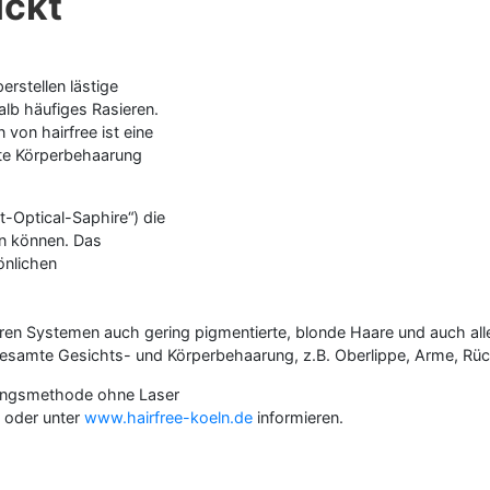
ückt
rstellen lästige
alb häufiges Rasieren.
von hairfree ist eine
hte Körperbehaarung
-Optical-Saphire“) die
en können. Das
önlichen
ren Systemen auch gering pigmentierte, blonde Haare und auch al
mte Gesichts- und Körperbehaarung, z.B. Oberlippe, Arme, Rücken
nungsmethode ohne Laser
n oder unter
www.hairfree-koeln.de
informieren.