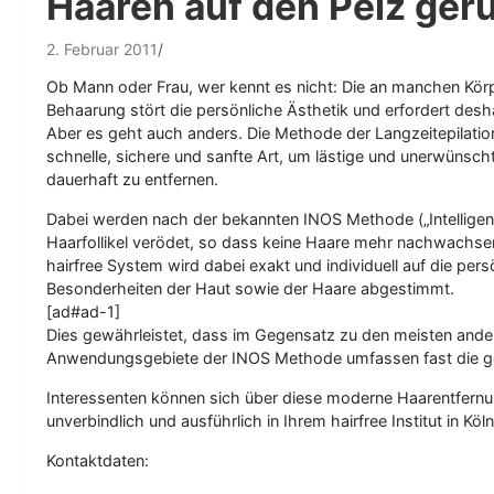
Haaren auf den Pelz ger
2. Februar 2011
Ob Mann oder Frau, wer kennt es nicht: Die an manchen Körpe
Behaarung stört die persönliche Ästhetik und erfordert desh
Aber es geht auch anders. Die Methode der Langzeitepilation 
schnelle, sichere und sanfte Art, um lästige und unerwünsc
dauerhaft zu entfernen.
Dabei werden nach der bekannten INOS Methode („Intelligent
Haarfollikel verödet, so dass keine Haare mehr nachwachs
hairfree System wird dabei exakt und individuell auf die pers
Besonderheiten der Haut sowie der Haare abgestimmt.
[ad#ad-1]
Dies gewährleistet, dass im Gegensatz zu den meisten ande
Anwendungsgebiete der INOS Methode umfassen fast die gesa
Interessenten können sich über diese moderne Haarentfer
unverbindlich und ausführlich in Ihrem hairfree Institut in Köl
Kontaktdaten: