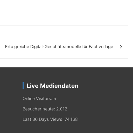
Erfolgreiche Digital-Geschäftsmodelle für Fachverlage
Live Mediendaten
Online Visitors:
5
Besucher heute:
2.012
Last 30 Days Views:
74.168