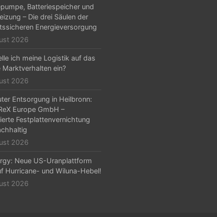
umpe, Batteriespeicher und
eizung – Die drei Säulen der
tssicheren Energieversorgung
ust 2026
lle ich meine Logistik auf das
e Marktverhalten ein?
ust 2026
er Entsorgung in Heilbronn:
ReX Europe GmbH –
zierte Festplattenvernichtung
chhaltig
ust 2026
rgy: Neue US-Uranplattform
auf Hurricane- und Wiluna-Hebel!
ust 2026