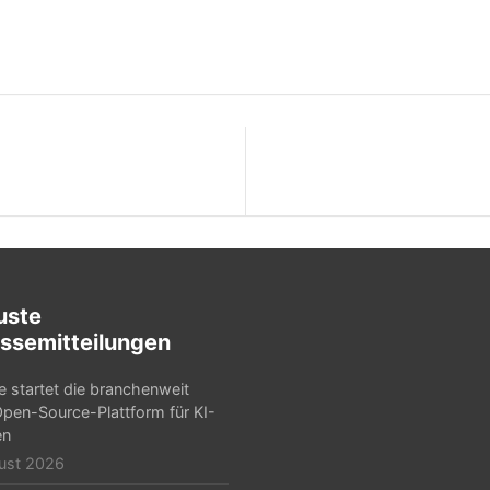
uste
ssemitteilungen
e startet die branchenweit
Open-Source-Plattform für KI-
en
ust 2026