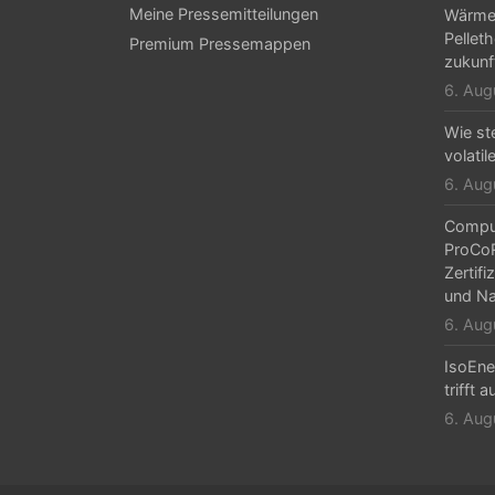
Meine Pressemitteilungen
Wärmep
a
Pelleth
Premium Pressemappen
v
zukunf
6. Aug
i
g
Wie ste
volatil
a
6. Aug
t
Comput
i
ProCo
Zertifi
o
und Na
n
6. Aug
IsoEne
trifft 
6. Aug