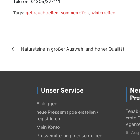
Telefon: 01805/377111
Tags:
gebrauchtreifen
,
sommerreifen
,
winterreifen
B
Natursteine in großer Auswahl und hoher Qualität
e
i
t
r
Unser Service
Ne
a
Pre
g
Einloggen
Tenabl
neue Pressemappe erstellen /
s
erste 
registrieren
-
Agent
Mein Konto
6. Aug
N
Pressemitteilung hier schreiben