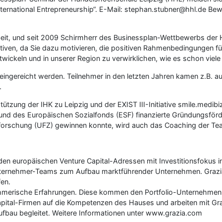
ernational Entrepreneurship“. E-Mail: stephan.stubner@hhl.de Bew
beit, und seit 2009 Schirmherr des Businessplan-Wettbewerbs der 
ativen, da Sie dazu motivieren, die positiven Rahmenbedingungen f
entwickeln und in unserer Region zu verwirklichen, wie es schon viel
ngereicht werden. Teilnehmer in den letzten Jahren kamen z.B. au
.
tzung der IHK zu Leipzig und der EXIST III-Initiative smile.medibiz.
und des Europäischen Sozialfonds (ESF) finanzierte Gründungsför
rschung (UFZ) gewinnen konnte, wird auch das Coaching der Team
renden europäischen Venture Capital-Adressen mit Investitionsfokus
Unternehmer-Teams zum Aufbau marktführender Unternehmen. Grazia 
en.
hmerische Erfahrungen. Diese kommen den Portfolio-Unternehmen g
apital-Firmen auf die Kompetenzen des Hauses und arbeiten mit Gr
fbau begleitet. Weitere Informationen unter www.grazia.com