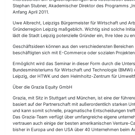
Stephan Stubner, Akademischer Direktor des Programms „Int
Anfang April 2011.
Uwe Albrecht, Leipzigs Bürgermeister für Wirtschaft und Ar
Gründerregion Leipzig maßgeblich. Wichtig sind solche Initi
lädt die Stadt Leipzig potenzielle Gründer ein, Ihre Idee zu 
Geschäftsideen können aus den verschiedensten Bereichen ei
beschäftigten sich mit E-Commerce oder sozialen Projekten
Ermöglicht wird das Seminar in dieser Form durch die Unterstü
Bundesministeriums für Wirtschaft und Technologie (BMWi) 
Leipzig, der HTWK und dem Helmholtz-Zentrum für Umweltfo
Über die Grazia Equity GmbH
Grazia, mit Sitz in Stuttgart und München, ist eine der füh
basiert auf der Partnerschaft mit außerordentlich starken 
und kann somit schnelle, pragmatische Entscheidungen treff
Das Grazia-Team verfügt über umfangreiche eigene unterne
vertrauen auch einige der besten amerikanischen Venture-C
bisher in Europa und den USA über 40 Unternehmen beim Au