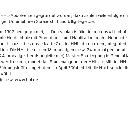
 HHL-Absolventen gegründet worden, dazu zählen viele erfolgrei
ger Unternehmen Spreadshirt und billigflieger.de.
d 1992 neu gegründet, ist Deutschlands älteste betriebswirtschaf
nnte Hochschule mit Promotions- und Habilitationsrecht. Neben der 
er hinaus ist es das erklärte Ziel der HHL, durch einen „Integrat
den. Die HHL bietet den 18-monatigen (bzw. 24-monatigen berufs
 24-monatiger berufsbegleitender) Master-Studiengang in General 
t werden kann, rundet das Studienangebot der HHL ab. Mit der H
hrungskräfte angeboten. Im April 2004 erhielt die Hochschule die 
ewährt.
ship bzw. www.hhl.de