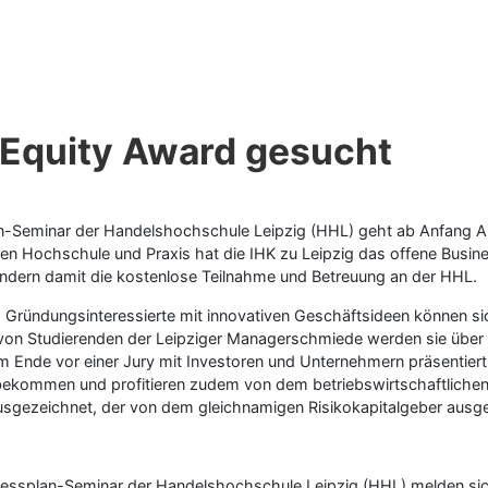
 Equity Award gesucht
n-Seminar der Handelshochschule Leipzig (HHL) geht ab Anfang Apr
en Hochschule und Praxis hat die IHK zu Leipzig das offene Busin
ndern damit die kostenlose Teilnahme und Betreuung an der HHL.
Gründungsinteressierte mit innovativen Geschäftsideen können si
n Studierenden der Leipziger Managerschmiede werden sie über dre
am Ende vor einer Jury mit Investoren und Unternehmern präsentier
zu bekommen und profitieren zudem von dem betriebswirtschaftlic
sgezeichnet, der von dem gleichnamigen Risikokapitalgeber ausge
essplan-Seminar der Handelshochschule Leipzig (HHL) melden sich 