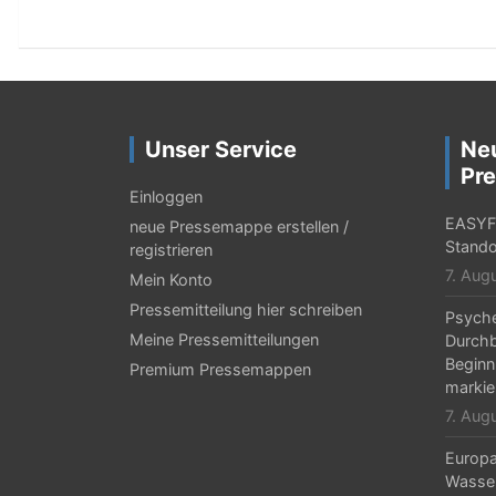
i
t
r
a
Unser Service
Ne
g
Pre
Einloggen
s
EASYFI
neue Pressemappe erstellen /
-
Stando
registrieren
7. Aug
Mein Konto
N
Pressemitteilung hier schreiben
Psyche
a
Meine Pressemitteilungen
Durchb
v
Beginn
Premium Pressemappen
markie
i
7. Aug
g
Europa 
a
Wasser