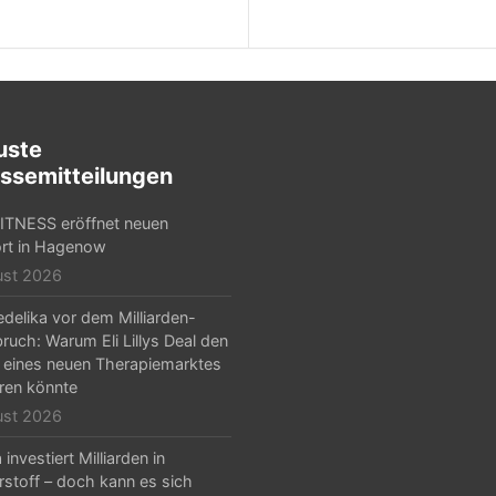
uste
ssemitteilungen
TNESS eröffnet neuen
rt in Hagenow
ust 2026
delika vor dem Milliarden-
ruch: Warum Eli Lillys Deal den
 eines neuen Therapiemarktes
ren könnte
ust 2026
investiert Milliarden in
stoff – doch kann es sich