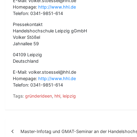
E-Mail: volker.stoessel@hhl.de
Homepage:
http://www.hhl.de
Telefon: 0341-9851-614
Pressekontakt
Handelshochschule Leipzig gGmbH
Volker Stößel
Jahnallee 59
04109 Leipzig
Deutschland
E-Mail: volker.stoessel@hhl.de
Homepage:
http://www.hhl.de
Telefon: 0341-9851-614
Tags:
gründerideen
,
hhl
,
leipzig
B
Master-Infotag und GMAT-Seminar an der Handelshochs
e