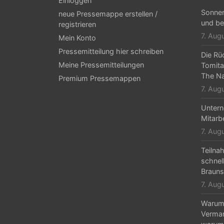
g
Einloggen
Sonne
neue Pressemappe erstellen /
s
und be
registrieren
-
7. Aug
Mein Konto
N
Pressemitteilung hier schreiben
Die Rü
Meine Pressemitteilungen
Tomita
a
The Na
Premium Pressemappen
v
7. Aug
i
Untern
g
Mitarb
7. Aug
a
Teilna
t
schnel
i
Braun
7. Aug
o
n
Warum 
Vermar