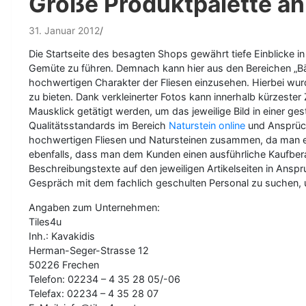
Große Produktpalette an
31. Januar 2012
Die Startseite des besagten Shops gewährt tiefe Einblicke in
Gemüte zu führen. Demnach kann hier aus den Bereichen „Bä
hochwertigen Charakter der Fliesen einzusehen. Hierbei wurd
zu bieten. Dank verkleinerter Fotos kann innerhalb kürzester
Mausklick getätigt werden, um das jeweilige Bild in einer g
Qualitätsstandards im Bereich
Naturstein online
und Ansprüch
hochwertigen Fliesen und Natursteinen zusammen, da man es
ebenfalls, dass man dem Kunden einen ausführliche Kaufbera
Beschreibungstexte auf den jeweiligen Artikelseiten in A
Gespräch mit dem fachlich geschulten Personal zu suchen, 
Angaben zum Unternehmen:
Tiles4u
Inh.: Kavakidis
Herman-Seger-Strasse 12
50226 Frechen
Telefon: 02234 – 4 35 28 05/-06
Telefax: 02234 – 4 35 28 07