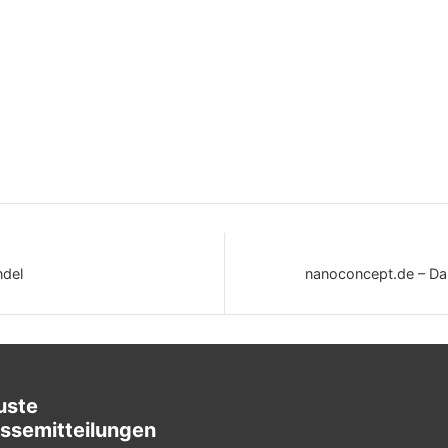
ndel
nanoconcept.de – Da
uste
ssemitteilungen