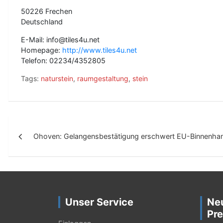
50226 Frechen
Deutschland
E-Mail: info@tiles4u.net
Homepage:
http://www.tiles4u.net
Telefon: 02234/4352805
Tags:
naturstein
,
raumgestaltung
,
stein
B
Ohoven: Gelangensbestätigung erschwert EU-Binnenha
e
i
t
r
Unser Service
Ne
a
Pre