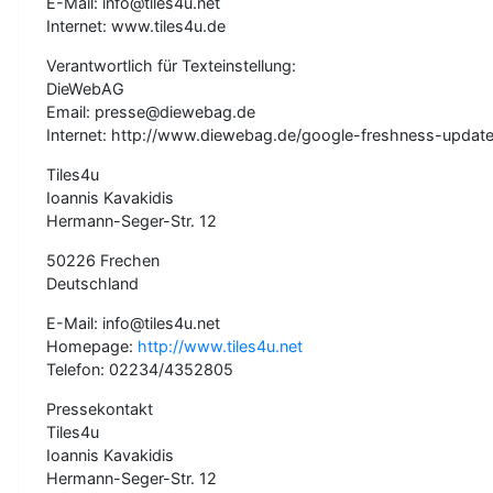
E-Mail: info@tiles4u.net
Internet: www.tiles4u.de
Verantwortlich für Texteinstellung:
DieWebAG
Email: presse@diewebag.de
Internet: http://www.diewebag.de/google-freshness-updat
Tiles4u
Ioannis Kavakidis
Hermann-Seger-Str. 12
50226 Frechen
Deutschland
E-Mail: info@tiles4u.net
Homepage:
http://www.tiles4u.net
Telefon: 02234/4352805
Pressekontakt
Tiles4u
Ioannis Kavakidis
Hermann-Seger-Str. 12