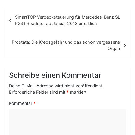
B
SmartTOP Verdecksteuerung für Mercedes-Benz SL
e
R231 Roadster ab Januar 2013 erhältlich
i
t
Prostata: Die Krebsgefahr und das schon vergessene
Organ
r
a
g
Schreibe einen Kommentar
s
Deine E-Mail-Adresse wird nicht veröffentlicht.
-
Erforderliche Felder sind mit
*
markiert
N
Kommentar
*
a
v