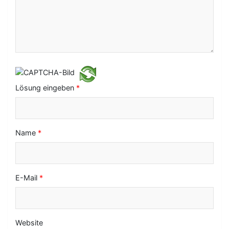
i
g
a
t
i
o
Lösung eingeben
*
n
Name
*
E-Mail
*
Website