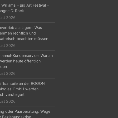
Williams – Big Art Festival –
agne D. Rock
ust 2026
nvertrieb auslagern: Was
ehmen rechtlich und
satorisch beachten müssen
ust 2026
hannel-Kundenservice: Warum
erden heute öffentlich
nden
ust 2026
ftsanteile an der ROGON
ologies GmbH werden
ich versteigert
ust 2026
ng oder Paarberatung: Wege
r Beziehungskrise