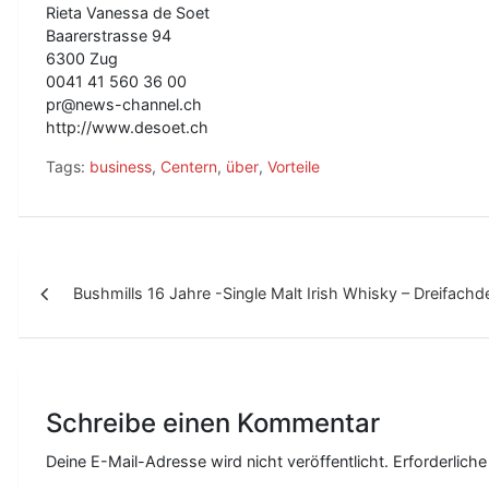
Rieta Vanessa de Soet
Baarerstrasse 94
6300 Zug
0041 41 560 36 00
pr@news-channel.ch
http://www.desoet.ch
Tags:
business
,
Centern
,
über
,
Vorteile
B
Bushmills 16 Jahre -Single Malt Irish Whisky – Dreifachde
e
i
t
r
Schreibe einen Kommentar
a
Deine E-Mail-Adresse wird nicht veröffentlicht.
Erforderliche