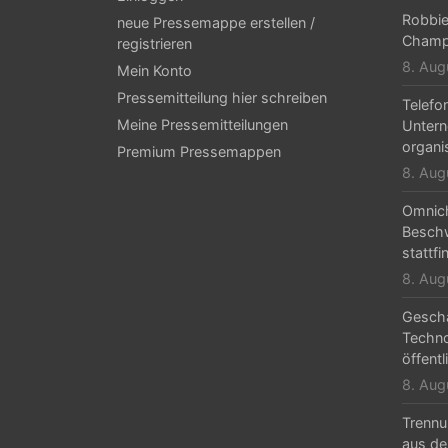
Robbie 
neue Pressemappe erstellen /
Champ
registrieren
8. Aug
Mein Konto
Pressemitteilung hier schreiben
Telefo
Meine Pressemitteilungen
Untern
organi
Premium Pressemappen
8. Aug
Omnic
Beschw
stattfi
8. Aug
Geschä
Techn
öffentl
8. Aug
Trennu
aus de