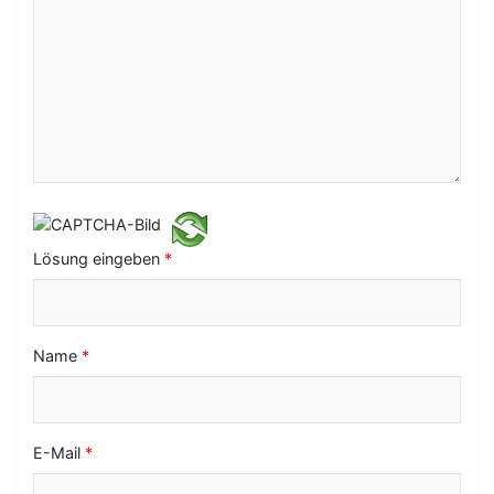
v
i
g
a
t
i
o
Lösung eingeben
*
n
Name
*
E-Mail
*