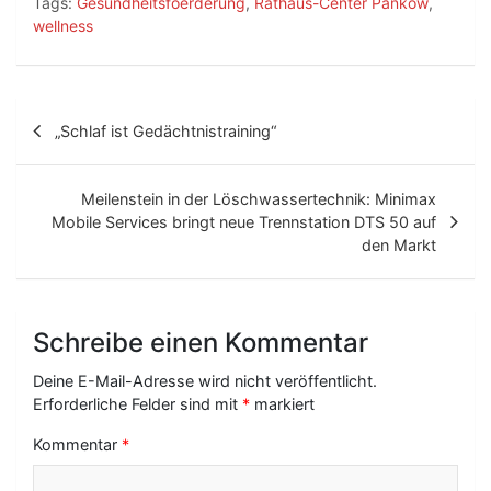
Tags:
Gesundheitsfoerderung
,
Rathaus-Center Pankow
,
wellness
B
„Schlaf ist Gedächtnistraining“
e
i
Meilenstein in der Löschwassertechnik: Minimax
t
Mobile Services bringt neue Trennstation DTS 50 auf
den Markt
r
a
g
Schreibe einen Kommentar
s
Deine E-Mail-Adresse wird nicht veröffentlicht.
-
Erforderliche Felder sind mit
*
markiert
N
Kommentar
*
a