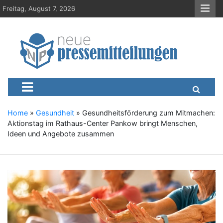
S
Freitag, August 7, 2026
k
i
p
t
o
c
Neue-Pressemitteilungen.d
Presseportal, Nachrichten, News, Meldungen, Wirtschaft
o
n
t
e
Home
»
Gesundheit
»
Gesundheitsförderung zum Mitmachen:
n
Aktionstag im Rathaus-Center Pankow bringt Menschen,
t
Ideen und Angebote zusammen