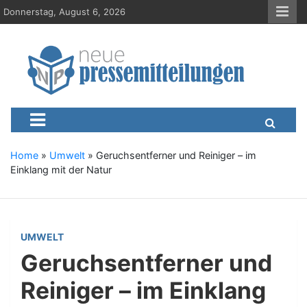
S
Donnerstag, August 6, 2026
k
i
p
t
o
c
Neue-Pressemitteilungen.d
Presseportal, Nachrichten, News, Meldungen, Wirtschaft
o
n
t
e
Home
»
Umwelt
»
Geruchsentferner und Reiniger – im
n
Einklang mit der Natur
t
UMWELT
Geruchsentferner und
Reiniger – im Einklang