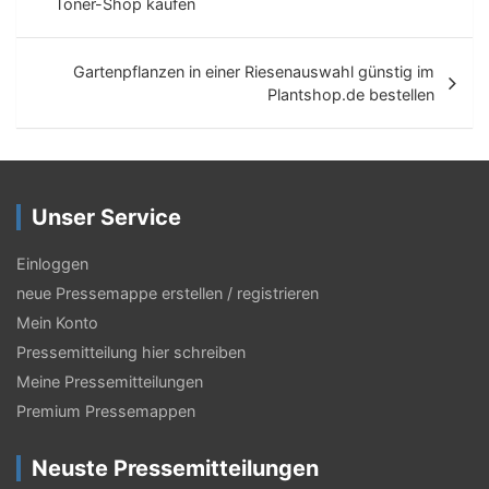
e
Toner-Shop kaufen
i
t
Gartenpflanzen in einer Riesenauswahl günstig im
Plantshop.de bestellen
r
a
g
Unser Service
s
-
Einloggen
N
neue Pressemappe erstellen / registrieren
Mein Konto
a
Pressemitteilung hier schreiben
v
Meine Pressemitteilungen
i
Premium Pressemappen
g
Neuste Pressemitteilungen
a