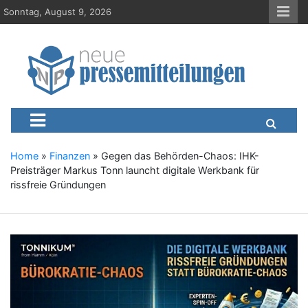
S
Sonntag, August 9, 2026
k
i
p
t
o
c
Neue-Pressemitteilungen.d
Presseportal, Nachrichten, News, Meldungen, Wirtschaft
o
n
t
e
Home
»
Finanzen
»
Gegen das Behörden-Chaos: IHK-
n
Preisträger Markus Tonn launcht digitale Werkbank für
t
rissfreie Gründungen