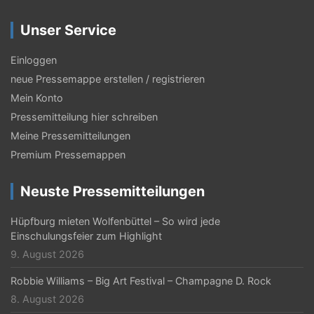
g
Unser Service
s
-
Einloggen
N
neue Pressemappe erstellen / registrieren
Mein Konto
a
Pressemitteilung hier schreiben
v
Meine Pressemitteilungen
i
Premium Pressemappen
g
Neuste Pressemitteilungen
a
t
Hüpfburg mieten Wolfenbüttel – So wird jede
Einschulungsfeier zum Highlight
i
9. August 2026
o
Robbie Williams – Big Art Festival – Champagne D. Rock
n
8. August 2026