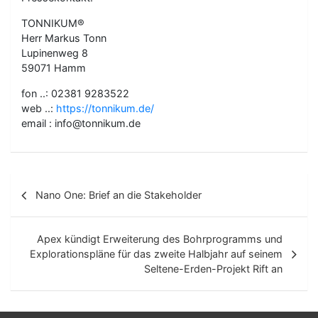
TONNIKUM®
Herr Markus Tonn
Lupinenweg 8
59071 Hamm
fon ..: 02381 9283522
web ..:
https://tonnikum.de/
email : info@tonnikum.de
B
Nano One: Brief an die Stakeholder
e
i
Apex kündigt Erweiterung des Bohrprogramms und
t
Explorationspläne für das zweite Halbjahr auf seinem
Seltene-Erden-Projekt Rift an
r
a