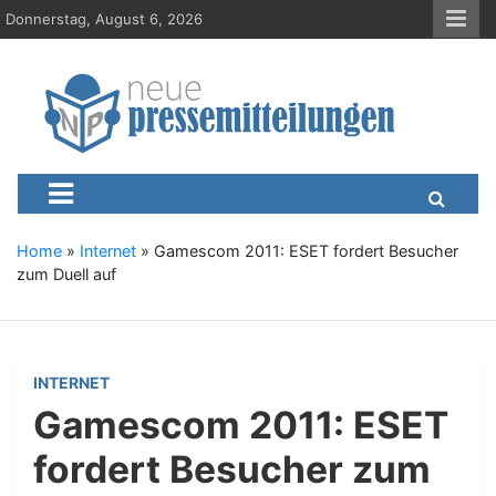
S
Donnerstag, August 6, 2026
k
i
p
t
o
c
Neue-Pressemitteilungen.d
Presseportal, Nachrichten, News, Meldungen, Wirtschaft
o
n
t
e
Home
»
Internet
»
Gamescom 2011: ESET fordert Besucher
n
zum Duell auf
t
INTERNET
Gamescom 2011: ESET
fordert Besucher zum