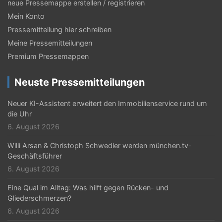
neue Pressemappe erstellen / registrieren
N
Mein Konto
a
Pressemitteilung hier schreiben
Meine Pressemitteilungen
v
Premium Pressemappen
i
g
Neuste Pressemitteilungen
a
Neuer KI-Assistent erweitert den Immobilienservice rund um
t
die Uhr
6. August 2026
i
Willi Arsan & Christoph Schwedler werden münchen.tv-
o
Geschäftsführer
n
6. August 2026
Eine Qual im Alltag: Was hilft gegen Rücken- und
Gliederschmerzen?
6. August 2026