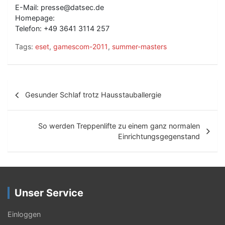
E-Mail: presse@datsec.de
Homepage:
Telefon: +49 3641 3114 257
Tags:
eset
,
gamescom-2011
,
summer-masters
B
Gesunder Schlaf trotz Hausstauballergie
e
i
So werden Treppenlifte zu einem ganz normalen
t
Einrichtungsgegenstand
r
a
g
Unser Service
s
Einloggen
-