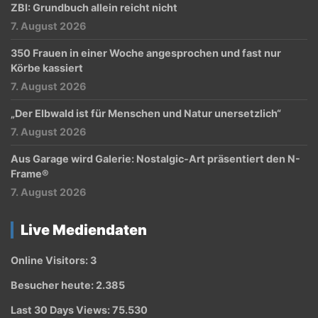
i
ZBI: Grundbuch allein reicht nicht
o
7. August 2026
n
350 Frauen in einer Woche angesprochen und fast nur
Körbe kassiert
7. August 2026
„Der Elbwald ist für Menschen und Natur unersetzlich“
7. August 2026
Aus Garage wird Galerie: Nostalgic-Art präsentiert den N-
Frame®
7. August 2026
Live Mediendaten
Online Visitors:
3
Besucher heute:
2.385
Last 30 Days Views:
75.530