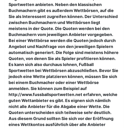
Sportwetten anbieten. Neben den klassischen
Buchmachern gibt es außerdem Wettbörsen, auf die
Sie als Interessent zugreifen können. Der Unterschied
zwischen Buchmachern und Wettbörsen liegt
meistens in der Quote. Die Quoten werden bei den
Buchmachern vom jeweiligen Anbieter vorgegeben.
Bei einer Wettbörse werden die Quoten jedoch durch
Angebot und Nachfrage von den jeweiligen Spielern
automatisch generiert. Die Folge sind meistens höhere
Quoten, von denen Sie als Spieler profitieren können.
Es kann sich also durchaus lohnen, Fußball
Sportwetten bei Wettbörsen abzuschließen. Bevor Sie
jedoch eine Wette platzieren können, müssen Sie sich
bei einem Buchmacher oder einer Wettbörse
anmelden. Sie können zum Beispiel auf
http://www.fussballsportwetten.net erfahren, welche
guten Wettanbieter es gibt. Es eignen sich nämlich
nicht alle Anbieter für die Abgabe einer Wette. Die
Quoten unterscheiden sich teilweise sehr deutlich.
Aus diesem Grund sollten Sie sich vor der Eröffnung
eines Wettkontos ausführlich über alle Anbieter