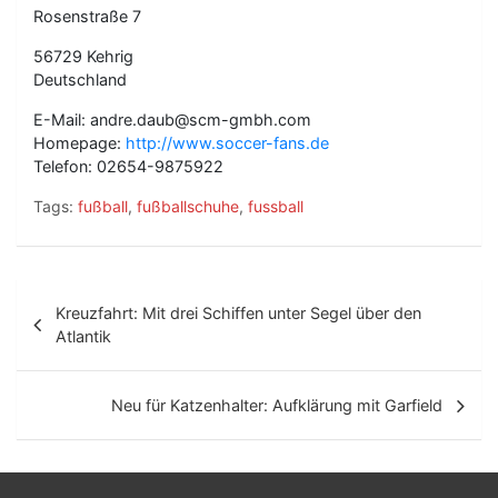
Rosenstraße 7
56729 Kehrig
Deutschland
E-Mail: andre.daub@scm-gmbh.com
Homepage:
http://www.soccer-fans.de
Telefon: 02654-9875922
Tags:
fußball
,
fußballschuhe
,
fussball
B
Kreuzfahrt: Mit drei Schiffen unter Segel über den
e
Atlantik
i
t
Neu für Katzenhalter: Aufklärung mit Garfield
r
a