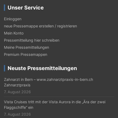
g
Unser Service
s
Einloggen
-
neue Pressemappe erstellen / registrieren
N
Mein Konto
a
Pressemitteilung hier schreiben
Meine Pressemitteilungen
v
Premium Pressemappen
i
g
Neuste Pressemitteilungen
a
Zahnarzt in Bern – www.zahnarztpraxis-in-bern.ch
t
Zahnarztpraxis
7. August 2026
i
Vista Cruises tritt mit der Vista Aurora in die „Ära der zwei
o
Flaggschiffe“ ein
n
7. August 2026