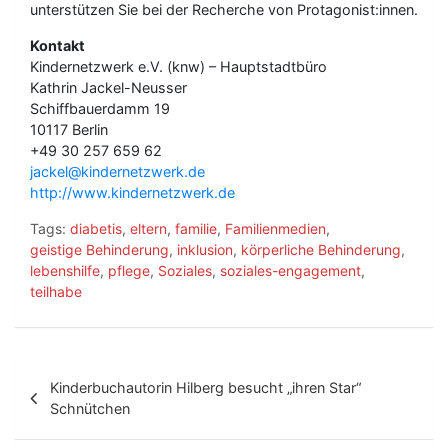
unterstützen Sie bei der Recherche von Protagonist:innen.
Kontakt
Kindernetzwerk e.V. (knw) – Hauptstadtbüro
Kathrin Jackel-Neusser
Schiffbauerdamm 19
10117 Berlin
+49 30 257 659 62
jackel@kindernetzwerk.de
http://www.kindernetzwerk.de
Tags:
diabetis
,
eltern
,
familie
,
Familienmedien
,
geistige Behinderung
,
inklusion
,
körperliche Behinderung
,
lebenshilfe
,
pflege
,
Soziales
,
soziales-engagement
,
teilhabe
B
Kinderbuchautorin Hilberg besucht „ihren Star“
e
Schnütchen
i