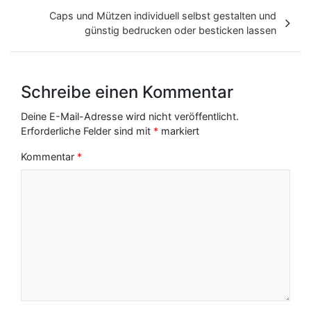
t
Caps und Mützen individuell selbst gestalten und
günstig bedrucken oder besticken lassen
r
a
g
Schreibe einen Kommentar
s
Deine E-Mail-Adresse wird nicht veröffentlicht.
-
Erforderliche Felder sind mit
*
markiert
N
Kommentar
*
a
v
i
g
a
t