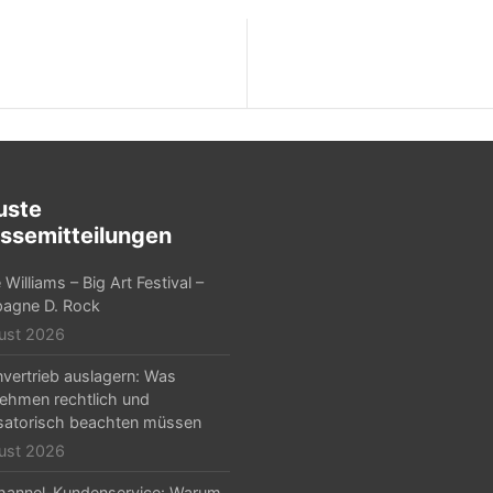
uste
ssemitteilungen
Williams – Big Art Festival –
agne D. Rock
ust 2026
nvertrieb auslagern: Was
ehmen rechtlich und
satorisch beachten müssen
ust 2026
hannel-Kundenservice: Warum