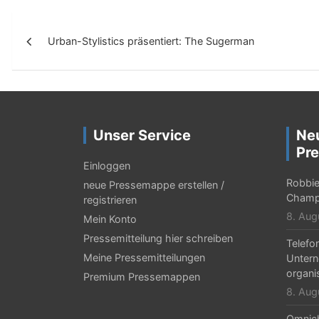
B
Urban-Stylistics präsentiert: The Sugerman
e
i
t
r
Unser Service
Ne
a
Pre
g
Einloggen
Robbie 
neue Pressemappe erstellen /
s
Champ
registrieren
-
8. Aug
Mein Konto
N
Pressemitteilung hier schreiben
Telefo
Meine Pressemitteilungen
Untern
a
organi
Premium Pressemappen
v
8. Aug
i
Omnic