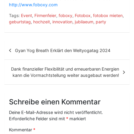
http://www.foboxy.com
Tags:
Event
,
Firmenfeier
,
foboxy
,
Fotobox
,
fotobox mieten
,
geburtstag
,
hochzeit
,
innovation
,
jubilaeum
,
party
B
Gyan Yog Breath Erklärt den Weltyogatag 2024
e
i
Dank finanzieller Flexibilität und erneuerbaren Energien
t
kann die Vormachtstellung weiter ausgebaut werden!
r
a
Schreibe einen Kommentar
g
Deine E-Mail-Adresse wird nicht veröffentlicht.
s
Erforderliche Felder sind mit
*
markiert
-
Kommentar
*