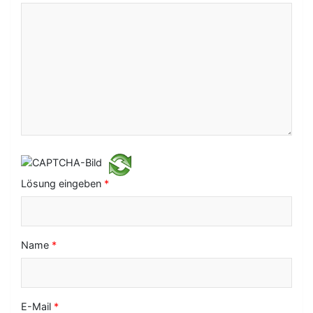
N
a
v
i
g
a
t
i
Lösung eingeben
*
o
n
Name
*
E-Mail
*