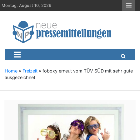
S
Montag, August 10, 2026
k
i
p
t
o
c
Neue-Pressemitteilungen.d
Presseportal, Nachrichten, News, Meldungen, Wirtschaft
o
n
t
e
Home
»
Freizeit
»
foboxy erneut vom TÜV SÜD mit sehr gute
n
ausgezeichnet
t