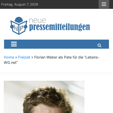
S
Freitag, August 7, 2026
k
i
p
t
o
c
Neue-Pressemitteilungen.d
Presseportal, Nachrichten, News, Meldungen, Wirtschaft
o
n
t
e
Home
»
Freizeit
»
Florian Weber als Pate für die “Lebens-
n
WG.net”
t