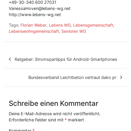
+49-30-340 600 27031
VanessaHoven@lebens-wg.net
http://www.lebens-wg.net
Tags:
Florian Weber
,
Lebens WG
,
Lebensgemeinschaft
,
Lebenswohngemeinschaft
,
Senioren WG
B
Ratgeber: Stromspartipps für Android-Smartphones
e
i
Bundesverband Leichtbeton vertraut dako pr
t
r
Schreibe einen Kommentar
a
g
Deine E-Mail-Adresse wird nicht veröffentlicht.
Erforderliche Felder sind mit
*
markiert
s
Kommentar
*