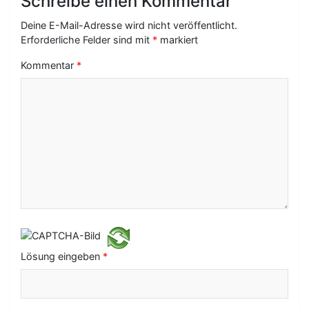
Schreibe einen Kommentar
g
Deine E-Mail-Adresse wird nicht veröffentlicht.
s
Erforderliche Felder sind mit
*
markiert
-
Kommentar
*
N
a
v
i
g
a
t
i
Lösung eingeben
*
o
n