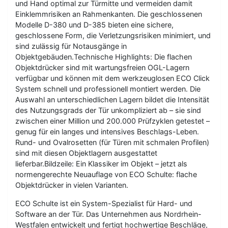
und Hand optimal zur Türmitte und vermeiden damit
Einklemmrisiken an Rahmenkanten. Die geschlossenen
Modelle D-380 und D-385 bieten eine sichere,
geschlossene Form, die Verletzungsrisiken minimiert, und
sind zulässig für Notausgänge in
Objektgebäuden.Technische Highlights: Die flachen
Objektdrücker sind mit wartungsfreien OGL-Lagern
verfügbar und können mit dem werkzeuglosen ECO Click
System schnell und professionell montiert werden. Die
Auswahl an unterschiedlichen Lagern bildet die Intensität
des Nutzungsgrads der Tür unkompliziert ab – sie sind
zwischen einer Million und 200.000 Prüfzyklen getestet –
genug für ein langes und intensives Beschlags-Leben.
Rund- und Ovalrosetten (für Türen mit schmalen Profilen)
sind mit diesen Objektlagern ausgestattet
lieferbar.Bildzeile: Ein Klassiker im Objekt – jetzt als
normengerechte Neuauflage von ECO Schulte: flache
Objektdrücker in vielen Varianten.
ECO Schulte ist ein System-Spezialist für Hard- und
Software an der Tür. Das Unternehmen aus Nordrhein-
Westfalen entwickelt und fertigt hochwertige Beschläge,