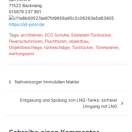
71522 Backnang
015679 237 901
https://id-pool.de
Tags:
architekten
,
ECO Schulte
,
Edelstahl-Türdrücker
,
Feuerschutztüren
,
Fluchttüren
,
objektbau
,
Objektbeschläge
,
türbeschläge
,
Türdrücker
,
Türenplaner
,
wartungsarm
B
Nahversorger Immobilien Makler
e
i
Entgasung und Spülung von LNG-Tanks: sicherer
t
Umgang mit LNG
r
a