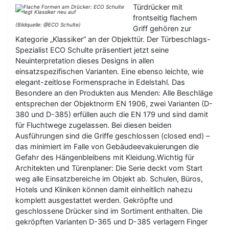
Türdrücker mit
frontseitig flachem
(Bildquelle: @ECO Schulte)
Griff gehören zur
Kategorie „Klassiker“ an der Objekttür. Der Türbeschlags-
Spezialist ECO Schulte präsentiert jetzt seine
Neuinterpretation dieses Designs in allen
einsatzspezifischen Varianten. Eine ebenso leichte, wie
elegant-zeitlose Formensprache in Edelstahl. Das
Besondere an den Produkten aus Menden: Alle Beschläge
entsprechen der Objektnorm EN 1906, zwei Varianten (D-
380 und D-385) erfüllen auch die EN 179 und sind damit
für Fluchtwege zugelassen. Bei diesen beiden
Ausführungen sind die Griffe geschlossen (closed end) –
das minimiert im Falle von Gebäudeevakuierungen die
Gefahr des Hängenbleibens mit Kleidung.Wichtig für
Architekten und Türenplaner: Die Serie deckt vom Start
weg alle Einsatzbereiche im Objekt ab. Schulen, Büros,
Hotels und Kliniken können damit einheitlich nahezu
komplett ausgestattet werden. Gekröpfte und
geschlossene Drücker sind im Sortiment enthalten. Die
gekröpften Varianten D-365 und D-385 verlagern Finger