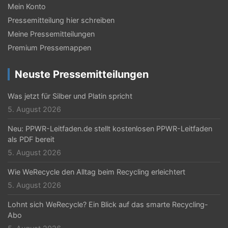
N
Mein Konto
a
Pressemitteilung hier schreiben
Meine Pressemitteilungen
v
Premium Pressemappen
i
g
Neuste Pressemitteilungen
a
Was jetzt für Silber und Platin spricht
t
5. August 2026
i
Neu: PPWR-Leitfaden.de stellt kostenlosen PPWR-Leitfaden
als PDF bereit
o
5. August 2026
n
Wie WeRecycle den Alltag beim Recycling erleichtert
5. August 2026
Lohnt sich WeRecycle? Ein Blick auf das smarte Recycling-
Abo