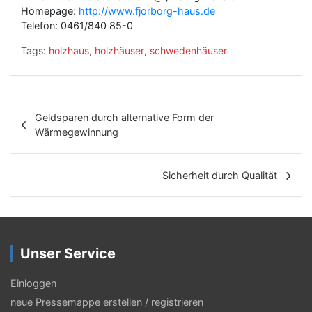
Homepage:
http://www.fjorborg-haus.de
Telefon: 0461/840 85-0
Tags:
holzhaus
,
holzhäuser
,
schwedenhäuser
B
Geldsparen durch alternative Form der
e
Wärmegewinnung
i
t
Sicherheit durch Qualität
r
a
g
Unser Service
s
Einloggen
-
neue Pressemappe erstellen / registrieren