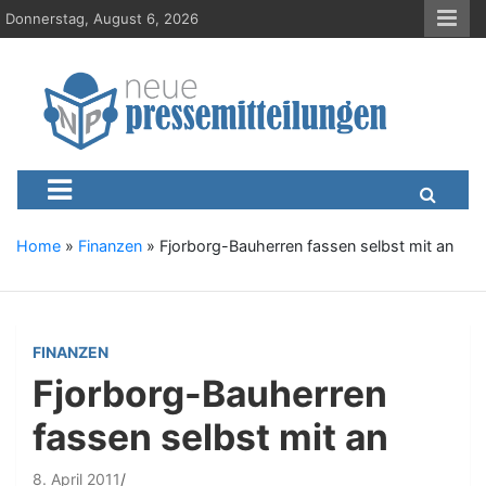
S
Donnerstag, August 6, 2026
k
i
p
t
o
c
Neue-Pressemitteilungen.d
Presseportal, Nachrichten, News, Meldungen, Wirtschaft
o
n
t
e
Home
»
Finanzen
»
Fjorborg-Bauherren fassen selbst mit an
n
t
FINANZEN
Fjorborg-Bauherren
fassen selbst mit an
8. April 2011