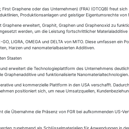
GR; First Graphene oder das Unternehmen) (FRA) (OTCQB) freut sic
uktlinien, Produktionsanlagen und geistiger Eigentumsrechte von 
t Graphene erweitert, Graphit, Graphen und Graphenoxid zu funktion
setzt werden, um die Leistung fortschrittlicher Materialadditive
 E-GO, LIGRA, OMEGA und DELTA von MITO. Diese umfassen ein Por
ten, Harzen und nanomaterialbasierten Additiven.
ten Staaten
ar und erweitert die Technologieplattform des Unternehmens deutlic
de Graphenadditive und funktionalisierte Nanomaterialtechnologien.
erative und kommerzielle Plattform in den USA verschafft. Dadurc
nehmen positioniert sich, um neue Umsatzquellen, Kundenbeziehung
ht die Übernahme die Präsenz von FGR bei aufkommenden US-Verte
erden zunehmend als Schlüsselmaterialien für Anwendungen in der