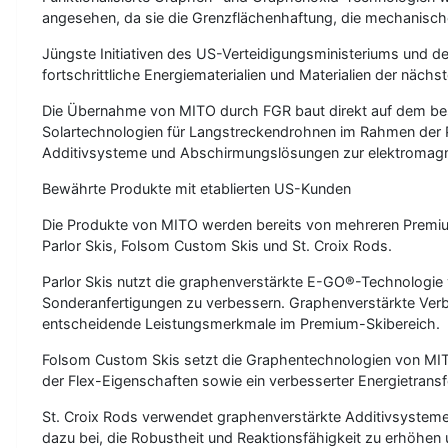
angesehen, da sie die Grenzflächenhaftung, die mechanische L
Jüngste Initiativen des US-Verteidigungsministeriums und 
fortschrittliche Energiematerialien und Materialien der näch
Die Übernahme von MITO durch FGR baut direkt auf dem bes
Solartechnologien für Langstreckendrohnen im Rahmen der Pa
Additivsysteme und Abschirmungslösungen zur elektromagne
Bewährte Produkte mit etablierten US-Kunden
Die Produkte von MITO werden bereits von mehreren Premium
Parlor Skis, Folsom Custom Skis und St. Croix Rods.
Parlor Skis nutzt die graphenverstärkte E-GO®-Technologie v
Sonderanfertigungen zu verbessern. Graphenverstärkte Verbun
entscheidende Leistungsmerkmale im Premium-Skibereich.
Folsom Custom Skis setzt die Graphentechnologien von MITO
der Flex-Eigenschaften sowie ein verbesserter Energietransfe
St. Croix Rods verwendet graphenverstärkte Additivsysteme, 
dazu bei, die Robustheit und Reaktionsfähigkeit zu erhöhen