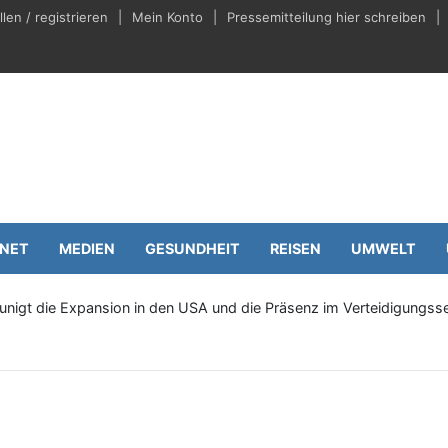
en / registrieren
Mein Konto
Pressemitteilung hier schreiben
eilungen.de
Wirtschaft
RNET
MEDIEN
GESUNDHEIT
REISEN
UMWELT
unigt die Expansion in den USA und die Präsenz im Verteidigungs