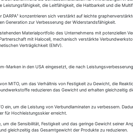
eistungsfähigkeit, die Leitfähigkeit, die Haltbarkeit und die Multi
der DARPA¹ konzentrieren sich verstärkt auf leichte graphenverst
sten Generation zur Verbesserung der Widerstandsfähigkeit.
tehenden Materialportfolio des Unternehmens mit potenziellen V
rtnerschaft mit Halocell, mechanisch verstärkte Verbundwerkstoffe
tischen Verträglichkeit (EMV).
-Marken in den USA eingesetzt, die nach Leistungsverbesserungen
on MITO, um das Verhältnis von Festigkeit zu Gewicht, die Reaktio
dwerkstoffe reduzieren das Gewicht und erhalten gleichzeitig die 
 ein, um die Leistung von Verbundlaminaten zu verbessern. Dadurc
r für Hochleistungsskier erreicht.
um die Sensibilität, Festigkeit und das geringe Gewicht seiner Ang
 und gleichzeitig das Gesamtgewicht der Produkte zu reduzieren.