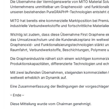
Die Übernahme der Vermögenswerte von MITO Material Solution
Unternehmens unmittelbar um Graphenoxid- und funktionalis
unseren bestehenden PureGRAPH®-Technologien entsteht dadu
MITO hat bereits eine kommerzielle Marktposition bei Premi
industrielle Verbundwerkstoffe und fortschrittliche Materialie
Wichtig ist zudem, dass diese Übernahme First Graphene ein
das Umsatzwachstum und die Kundenakzeptanz im weltweit gr
Graphenoxid- und Funktionalisierungstechnologien stärkt un
Raumfahrt, Verbundwerkstoffe, Beschichtungen, Polymere un
Die Graphenindustrie nähert sich einem wichtigen kommerzi
Produktionskapazitäten, differenzierte Technologien und ec
Mit zwei laufenden Übernahmen, steigenden kommerziellen U
weltweit erheblich an Dynamik auf.
Eine Zusammenfassung der Bedingungen der vorgeschlagenen V
– Ende –
Diese Mitteilung wurde vom Chairman genehmigt.