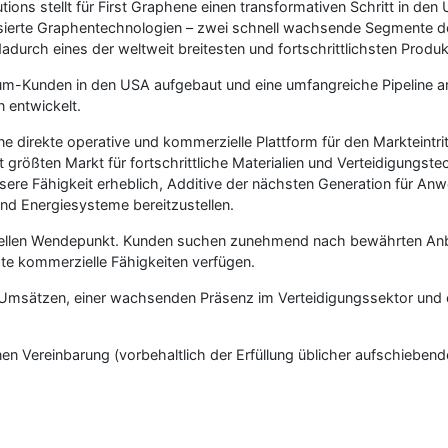
s stellt für First Graphene einen transformativen Schritt in den U
ierte Graphentechnologien – zwei schnell wachsende Segmente des 
rch eines der weltweit breitesten und fortschrittlichsten Produk
um-Kunden in den USA aufgebaut und eine umfangreiche Pipeline an
n entwickelt.
e direkte operative und kommerzielle Plattform für den Markteint
ößten Markt für fortschrittliche Materialien und Verteidigungste
sere Fähigkeit erheblich, Additive der nächsten Generation für Anw
d Energiesysteme bereitzustellen.
ellen Wendepunkt. Kunden suchen zunehmend nach bewährten Anbiet
hte kommerzielle Fähigkeiten verfügen.
msätzen, einer wachsenden Präsenz im Verteidigungssektor und ei
ereinbarung (vorbehaltlich der Erfüllung üblicher aufschiebender