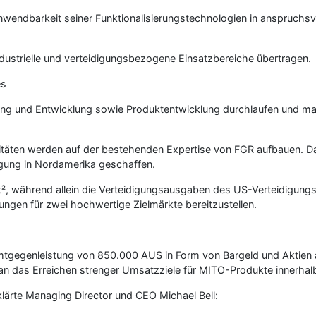
wendbarkeit seiner Funktionalisierungstechnologien in anspruchsv
dustrielle und verteidigungsbezogene Einsatzbereiche übertragen.
es
ng und Entwicklung sowie Produktentwicklung durchlaufen und mark
itäten werden auf der bestehenden Expertise von FGR aufbauen. 
tigung in Nordamerika geschaffen.
², während allein die Verteidigungsausgaben des US-Verteidigungsmi
ngen für zwei hochwertige Zielmärkte bereitzustellen.
tgegenleistung von 850.000 AU$ in Form von Bargeld und Aktien 
e an das Erreichen strenger Umsatzziele für MITO-Produkte innerha
klärte Managing Director und CEO Michael Bell: