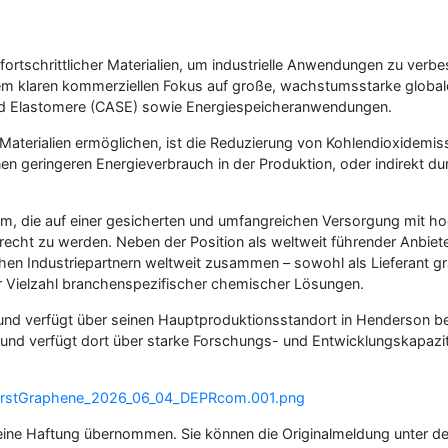
 fortschrittlicher Materialien, um industrielle Anwendungen zu verb
inem klaren kommerziellen Fokus auf große, wachstumsstarke globa
 und Elastomere (CASE) sowie Energiespeicheranwendungen.
n Materialien ermöglichen, ist die Reduzierung von Kohlendioxidemi
n geringeren Energieverbrauch in der Produktion, oder indirekt du
rm, die auf einer gesicherten und umfangreichen Versorgung mit ho
recht zu werden. Neben der Position als weltweit führender Anbie
n Industriepartnern weltweit zusammen – sowohl als Lieferant grap
r Vielzahl branchenspezifischer chemischer Lösungen.
R) und verfügt über seinen Hauptproduktionsstandort in Henderson b
rt und verfügt dort über starke Forschungs- und Entwicklungskapazi
irstGraphene_2026_06_04_DEPRcom.001.png
keine Haftung übernommen. Sie können die Originalmeldung unter d