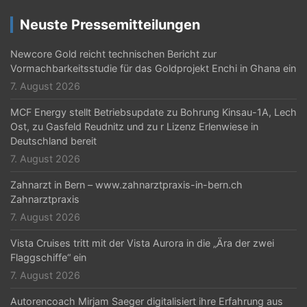
i
Neuste Pressemitteilungen
g
Newcore Gold reicht technischen Bericht zur
a
Vormachbarkeitsstudie für das Goldprojekt Enchi in Ghana ein
t
7. August 2026
i
MCF Energy stellt Betriebsupdate zu Bohrung Kinsau-1A, Lech
Ost, zu Gasfeld Reudnitz und zu r Lizenz Erlenwiese in
o
Deutschland bereit
n
7. August 2026
Zahnarzt in Bern – www.zahnarztpraxis-in-bern.ch
Zahnarztpraxis
7. August 2026
Vista Cruises tritt mit der Vista Aurora in die „Ära der zwei
Flaggschiffe“ ein
7. August 2026
Autorencoach Mirjam Saeger digitalisiert ihre Erfahrung aus