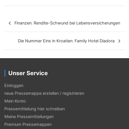
B
Finanzen: Rendite-Schwund bei Lebensversicherungen
e
i
Die Nummer Eins in Kroatien: Family Hotel Diadora
t
r
a
Unser Service
g
s
Einloggen
neue Pressemappe erstellen / registrieren
-
Mein Konto
N
Pressemitteilung hier schreiben
a
Meine Pressemitteilungen
v
Premium Pressemappen