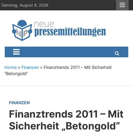
S
Samstag, August 8, 2026
k
i
p
t
o
c
Neue-Pressemitteilungen.d
Presseportal, Nachrichten, News, Meldungen, Wirtschaft
o
n
t
e
Home
»
Finanzen
»
Finanztrends 2011 – Mit Sicherheit
n
“Betongold”
t
FINANZEN
Finanztrends 2011 – Mit
Sicherheit „Betongold“