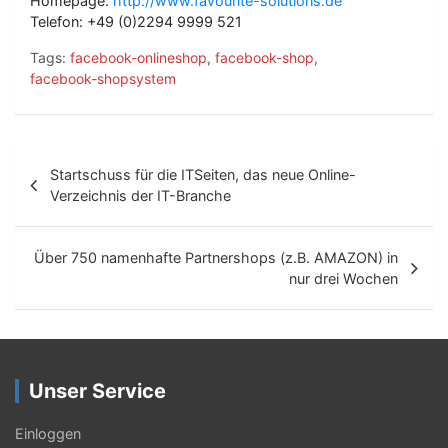
Homepage:
http://www.favourite-solutions.de
Telefon: +49 (0)2294 9999 521
Tags:
facebook-onlineshop
,
facebook-shop
,
facebook-shopsystem
B
Startschuss für die ITSeiten, das neue Online-
e
Verzeichnis der IT-Branche
i
t
Über 750 namenhafte Partnershops (z.B. AMAZON) in
nur drei Wochen
r
a
g
Unser Service
s
-
Einloggen