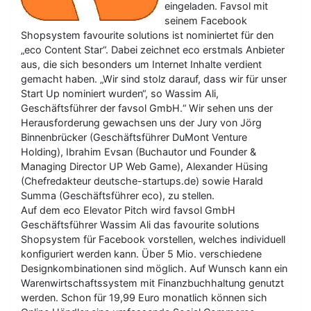
eingeladen. Favsol mit
seinem Facebook
Shopsystem favourite solutions ist nominiertet für den
„eco Content Star“. Dabei zeichnet eco erstmals Anbieter
aus, die sich besonders um Internet Inhalte verdient
gemacht haben. „Wir sind stolz darauf, dass wir für unser
Start Up nominiert wurden“, so Wassim Ali,
Geschäftsführer der favsol GmbH.“ Wir sehen uns der
Herausforderung gewachsen uns der Jury von Jörg
Binnenbrücker (Geschäftsführer DuMont Venture
Holding), Ibrahim Evsan (Buchautor und Founder &
Managing Director UP Web Game), Alexander Hüsing
(Chefredakteur deutsche-startups.de) sowie Harald
Summa (Geschäftsführer eco), zu stellen.
Auf dem eco Elevator Pitch wird favsol GmbH
Geschäftsführer Wassim Ali das favourite solutions
Shopsystem für Facebook vorstellen, welches individuell
konfiguriert werden kann. Über 5 Mio. verschiedene
Designkombinationen sind möglich. Auf Wunsch kann ein
Warenwirtschaftssystem mit Finanzbuchhaltung genutzt
werden. Schon für 19,99 Euro monatlich können sich