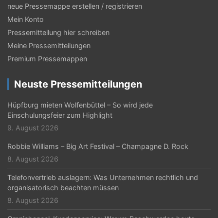
N
neue Pressemappe erstellen / registrieren
Mein Konto
a
Pressemitteilung hier schreiben
v
Meine Pressemitteilungen
i
Premium Pressemappen
g
Neuste Pressemitteilungen
a
t
Hüpfburg mieten Wolfenbüttel – So wird jede
Einschulungsfeier zum Highlight
i
9. August 2026
o
Robbie Williams – Big Art Festival – Champagne D. Rock
n
8. August 2026
Telefonvertrieb auslagern: Was Unternehmen rechtlich und
organisatorisch beachten müssen
8. August 2026