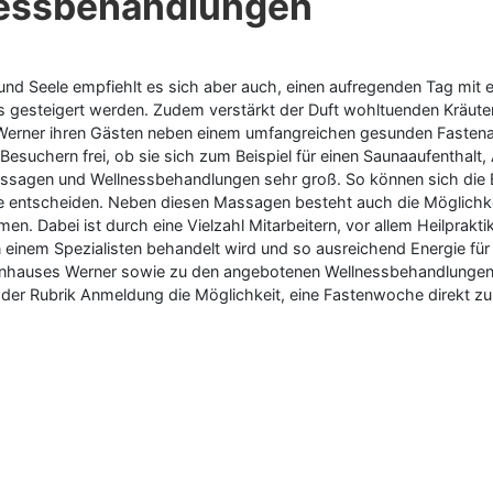
nessbehandlungen
 und Seele empfiehlt es sich aber auch, einen aufregenden Tag mi
 gesteigert werden. Zudem verstärkt der Duft wohltuenden Kräuter
 Werner ihren Gästen neben einem umfangreichen gesunden Fastena
esuchern frei, ob sie sich zum Beispiel für einen Saunaaufenthalt
assagen und Wellnessbehandlungen sehr groß. So können sich die
ge entscheiden. Neben diesen Massagen besteht auch die Möglichk
n. Dabei ist durch eine Vielzahl Mitarbeitern, vor allem Heilprakt
n einem Spezialisten behandelt wird und so ausreichend Energie für
nhauses Werner sowie zu den angebotenen Wellnessbehandlungen u
n der Rubrik Anmeldung die Möglichkeit, eine Fastenwoche direkt z