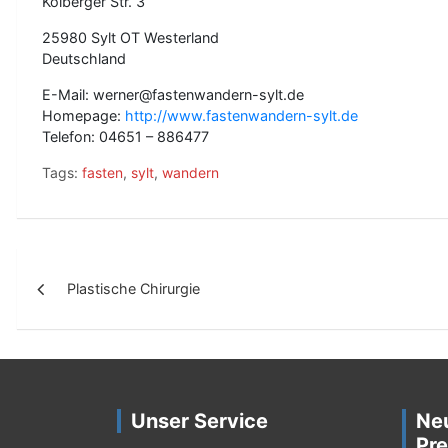
Kolberger Str. 3
25980 Sylt OT Westerland
Deutschland
E-Mail: werner@fastenwandern-sylt.de
Homepage:
http://www.fastenwandern-sylt.de
Telefon: 04651 – 886477
Tags:
fasten
,
sylt
,
wandern
B
Plastische Chirurgie
e
i
t
r
Unser Service
Ne
a
Pre