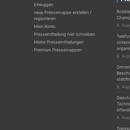
g
Einloggen
Robbie 
neue Pressemappe erstellen /
s
Champ
registrieren
-
8. Aug
Mein Konto
N
Pressemitteilung hier schreiben
Telefo
Meine Pressemitteilungen
Untern
a
organi
Premium Pressemappen
v
8. Aug
i
Omnic
g
Beschw
stattfi
a
8. Aug
t
Geschä
i
Techn
öffentl
o
8. Aug
n
Trennu