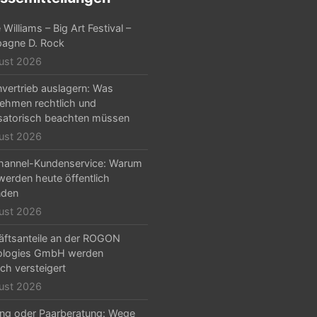
Williams – Big Art Festival –
agne D. Rock
ust 2026
nvertrieb auslagern: Was
ehmen rechtlich und
satorisch beachten müssen
ust 2026
hannel-Kundenservice: Warum
erden heute öffentlich
nden
ust 2026
ftsanteile an der ROGON
ologies GmbH werden
ich versteigert
ust 2026
ng oder Paarberatung: Wege