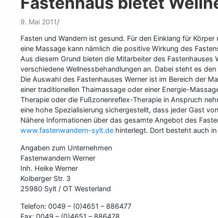
Fastenhaus bietet Well
9. Mai 2011
Fasten und Wandern ist gesund. Für den Einklang für Körper
eine Massage kann nämlich die positive Wirkung des Fastens
Aus diesem Grund bieten die Mitarbeiter des Fastenhauses
verschiedene Wellnessbehandlungen an. Dabei steht es den B
Die Auswahl des Fastenhauses Werner ist im Bereich der M
einer traditionellen Thaimassage oder einer Energie-Massa
Therapie oder die Fußzonenreflex-Therapie in Anspruch nehme
eine hohe Spezialisierung sichergestellt, dass jeder Gast vo
Nähere Informationen über das gesamte Angebot des Faste
www.fastenwandern-sylt.de
hinterlegt. Dort besteht auch i
Angaben zum Unternehmen
Fastenwandern Werner
Inh. Heike Werner
Kolberger Str. 3
25980 Sylt / OT Westerland
Telefon: 0049 – (0)4651 – 886477
Fax: 0049 – (0)4651 – 886478