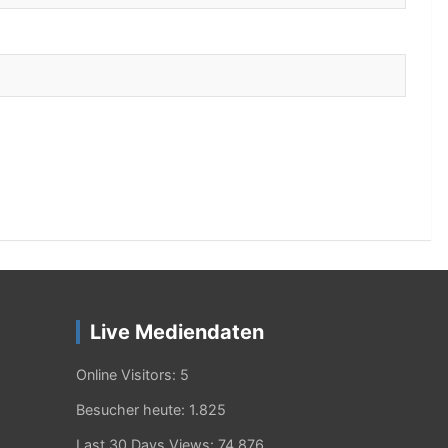
Live Mediendaten
Online Visitors:
5
Besucher heute:
1.825
Last 30 Days Views:
74.876