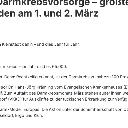
 Darmkrebsvorsorge – größ
den am 1. und 2. März
Kleinstadt dahin – und dies Jahr für Jahr.
Darmkrebs – im Jahr sind es 65.000.
. Denn: Rechtzeitig erkannt, ist der Darmkrebs zu nahezu 100 Proz
fessor Dr. Hans-Jörg Krämling vom Evangelischen Krankenhauses (
k auf. Zum Auftakt des Darmkrebsmonats März stehen außer ihnen 
dorf (VKKD) für Auskünfte zu der tückischen Erkrankung zur Verfüg
arm-Modell Europas. Die Aktion unter der Schirmherrschaft von O
eldorf, Ergo und Klüh.