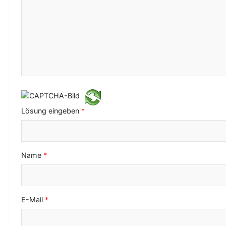
N
a
v
i
g
a
Lösung eingeben
*
t
i
o
Name
*
n
E-Mail
*