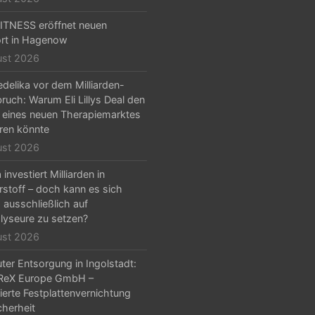
TNESS eröffnet neuen
rt in Hagenow
ust 2026
delika vor dem Milliarden-
ruch: Warum Eli Lillys Deal den
 eines neuen Therapiemarktes
ren könnte
ust 2026
investiert Milliarden in
stoff – doch kann es sich
, ausschließlich auf
olyseure zu setzen?
ust 2026
er Entsorgung in Ingolstadt:
ReX Europe GmbH –
zierte Festplattenvernichtung
cherheit