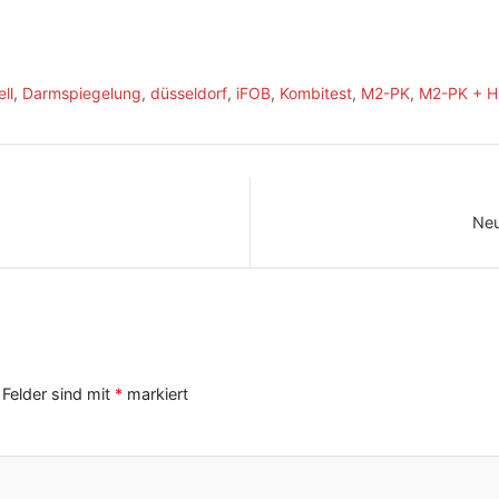
ll
,
Darmspiegelung
,
düsseldorf
,
iFOB
,
Kombitest
,
M2-PK
,
M2-PK + H
Neu
 Felder sind mit
*
markiert