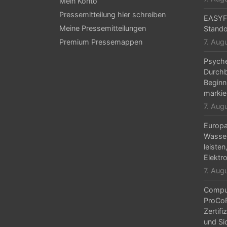
Mein Konto
Pressemitteilung hier schreiben
EASYFI
Meine Pressemitteilungen
Stando
Premium Pressemappen
7. Aug
Psyche
Durchb
Beginn
markie
7. Aug
Europa 
Wasser
leisten
Elektr
7. Aug
Comput
ProCo
Zertifi
und Si