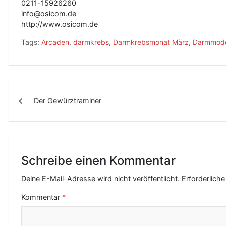
0211-15926260
info@osicom.de
http://www.osicom.de
Tags:
Arcaden
,
darmkrebs
,
Darmkrebsmonat März
,
Darmmode
B
Der Gewürztraminer
e
i
t
r
Schreibe einen Kommentar
a
Deine E-Mail-Adresse wird nicht veröffentlicht.
Erforderliche
g
Kommentar
*
s
-