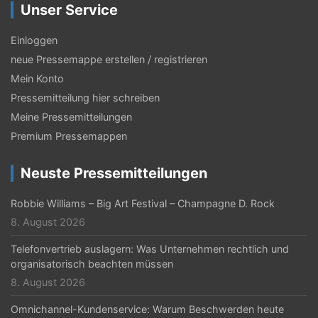
Unser Service
s
-
Einloggen
N
neue Pressemappe erstellen / registrieren
Mein Konto
a
Pressemitteilung hier schreiben
v
Meine Pressemitteilungen
i
Premium Pressemappen
g
Neuste Pressemitteilungen
a
t
Robbie Williams – Big Art Festival – Champagne D. Rock
8. August 2026
i
Telefonvertrieb auslagern: Was Unternehmen rechtlich und
o
organisatorisch beachten müssen
n
8. August 2026
Omnichannel-Kundenservice: Warum Beschwerden heute