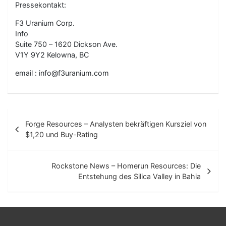
Pressekontakt:
F3 Uranium Corp.
Info
Suite 750 – 1620 Dickson Ave.
V1Y 9Y2 Kelowna, BC
email : info@f3uranium.com
B
Forge Resources – Analysten bekräftigen Kursziel von
e
$1,20 und Buy-Rating
i
t
Rockstone News – Homerun Resources: Die
Entstehung des Silica Valley in Bahia
r
a
g