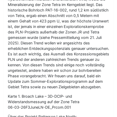
Mineralisierung der Zone Tetra im Kerngebiet liegt. Das
historische Bohrloch PAT-16-002, rund 1,2 km südöstlich
von Tetra, ergab einen Abschnitt von 0,5 Metern mit
einem Gehalt von 423 ppm U, was der höchste Uranwert
ist, der jemals in einer einzelnen Explorationskernprobe
des PLN-Projekts außerhalb der Zonen JR und Tetra
gemessen wurde (siehe Pressemitteilung vom 21. Juli
2025). Diesen Trend wollen wir angesichts des
erheblichen Entdeckungspotenzials genauer untersuchen.
Es ist auch wichtig, das Ausmaß des Konzessionsgebiets
PLN und der anderen zahlreichen Trends genauer zu
kennen. Von diesen Trends sind einige noch vollständig
ungetestet, andere haben wir schon zur bohrbereiten
Phase vorangebracht. Wir freuen uns darauf, bald ein
Update zum Sommer-Explorationsprogramm auf dem
Gebiet Tetra sowie zu neuen Zielgebieten abzugeben.
Karte 1. Broach Lake – 3D-DCIP- und
Widerstandsmessung auf der Zone Tetra
06-03-26F3JuneLN-DE_Prcom.001
Über das Projekt Patterson Lake North: