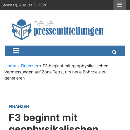
S
Samstag, August 8, 2026
k
i
p
t
o
c
Neue-Pressemitteilungen.d
Presseportal, Nachrichten, News, Meldungen, Wirtschaft
o
n
t
e
Home
»
Finanzen
»
F3 beginnt mit geophysikalischen
n
Vermessungen auf Zone Tetra, um neue Bohrziele zu
t
generieren
FINANZEN
F3 beginnt mit
geophysikalischen