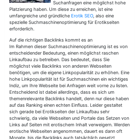
Suchanfragen eine möglichst hohe
Platzierung haben. Um diese zu erreichen, ist eine
umfangreiche und gründliche
Erotik SEO
, also eine
spezielle Suchmaschinenoptimierung für Erotikseiten
erforderlich.
Auf die richtigen Backlinks kommt es an
Im Rahmen dieser Suchmaschinenoptimierung ist es von
entscheidender Bedeutung, einen möglichst raschen
Linkaufbau zu betreiben. Das bedeutet, dass Sie
möglichst viele Backlinks von anderen Webseiten
benötigen, um die eigene Linkpopularität zu erhöhen. Eine
hohe Linkpopularität ist für Suchmaschinen ein wichtiges
Indiz, um Ihre Webseite bei Anfragen weit vorne zu listen.
Entscheidend ist dabei allerdings, dass es sich um
themenrelevante Backlinks handelt, denn nur diese haben
auf das Ranking einen echten Einfluss. Leider gestaltet
sich gerade bei Erotikseiten der Linkaufbau sehr
schwierig, da viele Webseiten und Portale das Setzen von
Links auf Seiten mit erotischem Inhalt verweigern. Werden
erotische Webseiten angenommen, dauert es dann oft
Monate, bis die Backlinks auch tatsächlich gesetzt