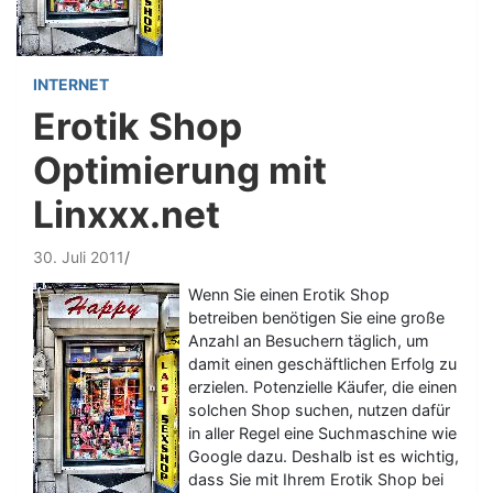
INTERNET
Erotik Shop
Optimierung mit
Linxxx.net
30. Juli 2011
Wenn Sie einen Erotik Shop
betreiben benötigen Sie eine große
Anzahl an Besuchern täglich, um
damit einen geschäftlichen Erfolg zu
erzielen. Potenzielle Käufer, die einen
solchen Shop suchen, nutzen dafür
in aller Regel eine Suchmaschine wie
Google dazu. Deshalb ist es wichtig,
dass Sie mit Ihrem Erotik Shop bei