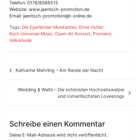
Telefon: 0178/8086515
Website: www.jaentsch-promotion.de
Email: jaentsch-promotion@t-online.de
Tags:
Die Egerländer Musikanten
,
Ernst Hutter
,
Koch Universal Music
,
Open-Air Konzert
,
Premiere
,
Volksmusik
B
Katharine Mehrling – Am Rande der Nacht
e
i
Wedding & Waltz – Die schönsten Hochzeitswalzer
t
und romantischsten Lovesongs
r
a
Schreibe einen Kommentar
g
Deine E-Mail-Adresse wird nicht veröffentlicht.