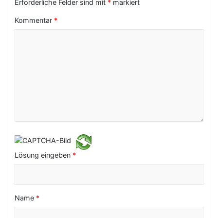
s
Erforderliche Felder sind mit
*
markiert
-
Kommentar
*
N
a
v
i
g
a
t
i
Lösung eingeben
*
o
n
Name
*