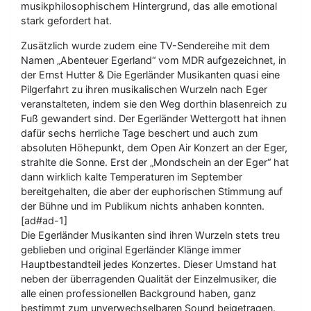
musikphilosophischem Hintergrund, das alle emotional
stark gefordert hat.
Zusätzlich wurde zudem eine TV-Sendereihe mit dem
Namen „Abenteuer Egerland“ vom MDR aufgezeichnet, in
der Ernst Hutter & Die Egerländer Musikanten quasi eine
Pilgerfahrt zu ihren musikalischen Wurzeln nach Eger
veranstalteten, indem sie den Weg dorthin blasenreich zu
Fuß gewandert sind. Der Egerländer Wettergott hat ihnen
dafür sechs herrliche Tage beschert und auch zum
absoluten Höhepunkt, dem Open Air Konzert an der Eger,
strahlte die Sonne. Erst der „Mondschein an der Eger“ hat
dann wirklich kalte Temperaturen im September
bereitgehalten, die aber der euphorischen Stimmung auf
der Bühne und im Publikum nichts anhaben konnten.
[ad#ad-1]
Die Egerländer Musikanten sind ihren Wurzeln stets treu
geblieben und original Egerländer Klänge immer
Hauptbestandteil jedes Konzertes. Dieser Umstand hat
neben der überragenden Qualität der Einzelmusiker, die
alle einen professionellen Background haben, ganz
bestimmt zum unverwechselbaren Sound beigetragen.