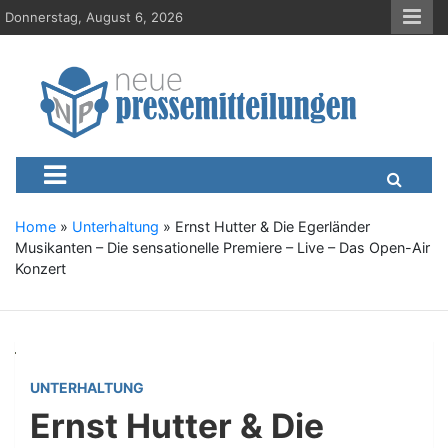
S
Donnerstag, August 6, 2026
k
i
p
t
o
c
Neue-Pressemitteilungen.d
Presseportal, Nachrichten, News, Meldungen, Wirtschaft
o
n
t
e
Home
»
Unterhaltung
»
Ernst Hutter & Die Egerländer
n
Musikanten – Die sensationelle Premiere – Live – Das Open-Air
t
Konzert
UNTERHALTUNG
Ernst Hutter & Die