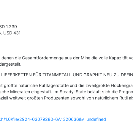
SD 1.239
o. USD 431
 in denen die Gesamtfördermenge aus der Mine die volle Kapazität vo
argestellt.
E LIEFERKETTEN FÜR TITANMETALL UND GRAPHIT NEU ZU DEFI
eit größte natürliche Rutillagerstätte und die zweitgrößte Flockeng
sche Mineralien eingestuft. Im Steady-State beläuft sich die Progno
tenziell weltweit größten Produzenten sowohl von natürlichem Rutil a
rch/1.0/file/2924-03079280-6A1320636&v=undefined