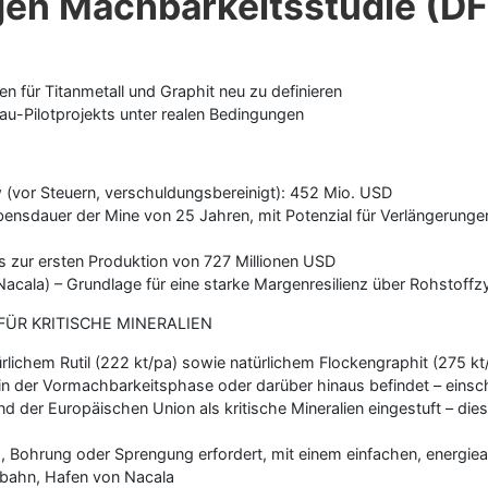
gen Machbarkeitsstudie (DF
en für Titanmetall und Graphit neu zu definieren
bau-Pilotprojekts unter realen Bedingungen
 (vor Steuern, verschuldungsbereinigt): 452 Mio. USD
bensdauer der Mine von 25 Jahren, mit Potenzial für Verlängerung
s zur ersten Produktion von 727 Millionen USD
cala) – Grundlage für eine starke Margenresilienz über Rohstoffz
FÜR KRITISCHE MINERALIEN
ürlichem Rutil (222 kt/pa) sowie natürlichem Flockengraphit (275 k
in der Vormachbarkeitsphase oder darüber hinaus befindet – einsch
nd der Europäischen Union als kritische Mineralien eingestuft – dies
 Bohrung oder Sprengung erfordert, mit einem einfachen, energie
stbahn, Hafen von Nacala