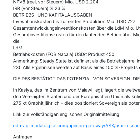
NPV8 (real, vor Steuern) Mio. USD 2.204
IRR (vor Steuern) % 23 %
BETRIEBS- UND KAPITALAUSGABEN
Investitionskosten bis zur ersten Produktion Mio. USD 727
Gesamtentwicklungsinvestitionskosten über die LdM Mio. U
Gesamtinvestitionskosten für den laufenden Betrieb über Mi
die
LdM
Betriebskosten (FOB Nacala) USD/t Produkt 450
Anmerkung: Steady State ist definiert als die Betriebsjahre,
23). Alle Ergebnisse werden auf Basis eines 100 %-Projekts d
DIE DFS BESTÄTIGT DAS POTENZIAL VON SOVEREIGN, DI
In Kasiya, das im Zentrum von Malawi liegt, lagert die weltw
den Vereinigten Staaten und der Europäischen Union als kriti
275 kt Graphit jährlich – dies positioniert Sovereign als po
Link zur vollständigen englischen Originalmitteilung:
cdn-api.markitdigital.com/apiman-gateway/ASX/asx-resea
Anfragen