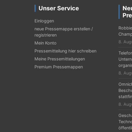
r
Unser Service
Ne
a
Pre
g
Einloggen
Robbie 
neue Pressemappe erstellen /
s
Champ
registrieren
-
8. Aug
Mein Konto
N
Pressemitteilung hier schreiben
Telefo
Meine Pressemitteilungen
Untern
a
organi
Premium Pressemappen
v
8. Aug
i
Omnic
g
Beschw
stattfi
a
8. Aug
t
Geschä
i
Techn
öffentl