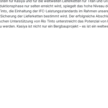
ein für Kasiya und für die weltweiten Lieferketten für Titan und Gra
uktionsphase nur selten erreicht wird, spiegelt das hohe Niveau d
Tinto, die Einhaltung der IFC-Leistungsstandards im Rahmen unse
 Sicherung der Lieferketten bestimmt wird. Der erfolgreiche Absch
chen Unterstützung von Rio Tinto unterstreicht das Potenzial von 
zu werden. Kasiya ist nicht nur ein Bergbauprojekt – es ist ein wel