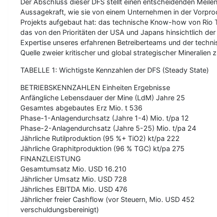
Der Abschluss dieser DFS stellt einen entscheidenden Meilenst
Aussagekraft, wie sie von einem Unternehmen in der Vorprod
Projekts aufgebaut hat: das technische Know-how von Rio 
das von den Prioritäten der USA und Japans hinsichtlich der
Expertise unseres erfahrenen Betreiberteams und der technis
Quelle zweier kritischer und global strategischer Mineralien 
TABELLE 1: Wichtigste Kennzahlen der DFS (Steady State)
BETRIEBSKENNZAHLEN Einheiten Ergebnisse
Anfängliche Lebensdauer der Mine (LdM) Jahre 25
Gesamtes abgebautes Erz Mio. t 536
Phase-1-Anlagendurchsatz (Jahre 1-4) Mio. t/pa 12
Phase-2-Anlagendurchsatz (Jahre 5-25) Mio. t/pa 24
Jährliche Rutilproduktion (95 %+ TiO2) kt/pa 222
Jährliche Graphitproduktion (96 % TGC) kt/pa 275
FINANZLEISTUNG
Gesamtumsatz Mio. USD 16.210
Jährlicher Umsatz Mio. USD 728
Jährliches EBITDA Mio. USD 476
Jährlicher freier Cashflow (vor Steuern, Mio. USD 452
verschuldungsbereinigt)