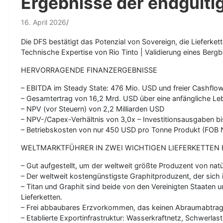
Ergebnisse der endgülti
16. April 2026
Die DFS bestätigt das Potenzial von Sovereign, die Lieferkett
Technische Expertise von Rio Tinto | Validierung eines Berg
HERVORRAGENDE FINANZERGEBNISSE
– EBITDA im Steady State: 476 Mio. USD und freier Cashflow
– Gesamtertrag von 16,2 Mrd. USD über eine anfängliche Le
– NPV (vor Steuern) von 2,2 Milliarden USD
– NPV-/Capex-Verhältnis von 3,0x – Investitionsausgaben bi
– Betriebskosten von nur 450 USD pro Tonne Produkt (FOB Na
WELTMARKTFÜHRER IN ZWEI WICHTIGEN LIEFERKETTEN 
– Gut aufgestellt, um der weltweit größte Produzent von nat
– Der weltweit kostengünstigste Graphitproduzent, der sich 
– Titan und Graphit sind beide von den Vereinigten Staaten u
Lieferketten.
– Frei abbaubares Erzvorkommen, das keinen Abraumabtrag,
– Etablierte Exportinfrastruktur: Wasserkraftnetz, Schwerla