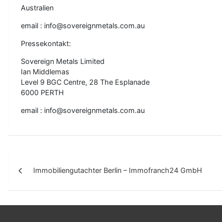
Australien
email : info@sovereignmetals.com.au
Pressekontakt:
Sovereign Metals Limited
Ian Middlemas
Level 9 BGC Centre, 28 The Esplanade
6000 PERTH
email : info@sovereignmetals.com.au
B
Immobiliengutachter Berlin – Immofranch24 GmbH
e
i
t