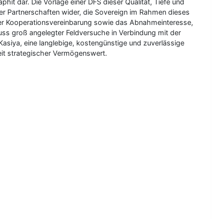
phit dar. Die Vorlage einer DFS dieser Qualität, Tiefe und
er Partnerschaften wider, die Sovereign im Rahmen dieses
rer Kooperationsvereinbarung sowie das Abnahmeinteresse,
luss groß angelegter Feldversuche in Verbindung mit der
Kasiya, eine langlebige, kostengünstige und zuverlässige
tweit strategischer Vermögenswert.