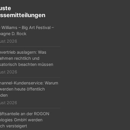
uste
ssemitteilungen
Williams – Big Art Festival –
agne D. Rock
ust 2026
nvertrieb auslagern: Was
ehmen rechtlich und
satorisch beachten müssen
ust 2026
hannel-Kundenservice: Warum
erden heute öffentlich
nden
ust 2026
ftsanteile an der ROGON
ologies GmbH werden
ich versteigert