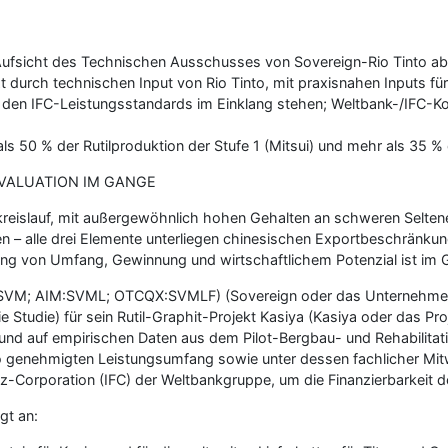
 Aufsicht des Technischen Ausschusses von Sovereign-Rio Tinto 
durch technischen Input von Rio Tinto, mit praxisnahen Inputs f
den IFC-Leistungsstandards im Einklang stehen; Weltbank-/IFC-Ko
 50 % der Rutilproduktion der Stufe 1 (Mitsui) und mehr als 35 %
EVALUATION IM GANGE
reislauf, mit außergewöhnlich hohen Gehalten an schweren Selte
en – alle drei Elemente unterliegen chinesischen Exportbeschränku
ng von Umfang, Gewinnung und wirtschaftlichem Potenzial ist im 
X:SVM; AIM:SVML; OTCQX:SVMLF) (Sovereign oder das Unternehmen) 
ie Studie) für sein Rutil-Graphit-Projekt Kasiya (Kasiya oder das P
und auf empirischen Daten aus dem Pilot-Bergbau- und Rehabilita
genehmigten Leistungsumfang sowie unter dessen fachlicher Mitwi
nz-Corporation (IFC) der Weltbankgruppe, um die Finanzierbarkeit d
gt an: