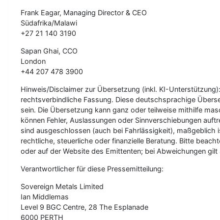
Frank Eagar, Managing Director & CEO
Südafrika/Malawi
+27 21 140 3190
Sapan Ghai, CCO
London
+44 207 478 3900
Hinweis/Disclaimer zur Übersetzung (inkl. KI-Unterstützung):
rechtsverbindliche Fassung. Diese deutschsprachige Überset
sein. Die Übersetzung kann ganz oder teilweise mithilfe mas
können Fehler, Auslassungen oder Sinnverschiebungen auftre
sind ausgeschlossen (auch bei Fahrlässigkeit), maßgeblich is
rechtliche, steuerliche oder finanzielle Beratung. Bitte beach
oder auf der Website des Emittenten; bei Abweichungen gilt a
Verantwortlicher für diese Pressemitteilung:
Sovereign Metals Limited
Ian Middlemas
Level 9 BGC Centre, 28 The Esplanade
6000 PERTH