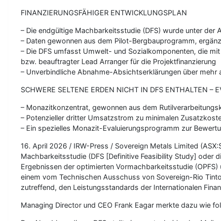
FINANZIERUNGSFÄHIGER ENTWICKLUNGSPLAN
– Die endgültige Machbarkeitsstudie (DFS) wurde unter der
– Daten gewonnen aus dem Pilot-Bergbauprogramm, ergänzt 
– Die DFS umfasst Umwelt- und Sozialkomponenten, die mit 
bzw. beauftragter Lead Arranger für die Projektfinanzierung
– Unverbindliche Abnahme-Absichtserklärungen über mehr als
SCHWERE SELTENE ERDEN NICHT IN DFS ENTHALTEN – 
– Monazitkonzentrat, gewonnen aus dem Rutilverarbeitungsk
– Potenzieller dritter Umsatzstrom zu minimalen Zusatzkost
– Ein spezielles Monazit-Evaluierungsprogramm zur Bewertu
16. April 2026 / IRW-Press / Sovereign Metals Limited (AS
Machbarkeitsstudie (DFS [Definitive Feasibility Study] oder d
Ergebnissen der optimierten Vormachbarkeitsstudie (OPFS) 
einem vom Technischen Ausschuss von Sovereign-Rio Tinto 
zutreffend, den Leistungsstandards der Internationalen Fina
Managing Director und CEO Frank Eagar merkte dazu wie fol