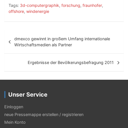
Tags:
3d-computergraphik
,
forschung
,
fraunhofer
,
offshore
,
windenergie
B
dmexco gewinnt in großem Umfang internationale
e
Wirtschaftsmedien als Partner
i
t
Ergebnisse der Bevölkerungsbefragung 2011
r
a
g
Unser Service
s
Einloggen
-
neue Pressemappe erstellen / registrieren
N
Mein Konto