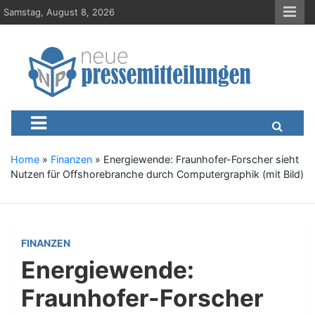
S
Samstag, August 8, 2026
k
i
p
t
o
c
Neue-Pressemitteilungen.d
Presseportal, Nachrichten, News, Meldungen, Wirtschaft
o
n
t
e
Home
»
Finanzen
»
Energiewende: Fraunhofer-Forscher sieht
n
Nutzen für Offshorebranche durch Computergraphik (mit Bild)
t
FINANZEN
Energiewende:
Fraunhofer-Forscher