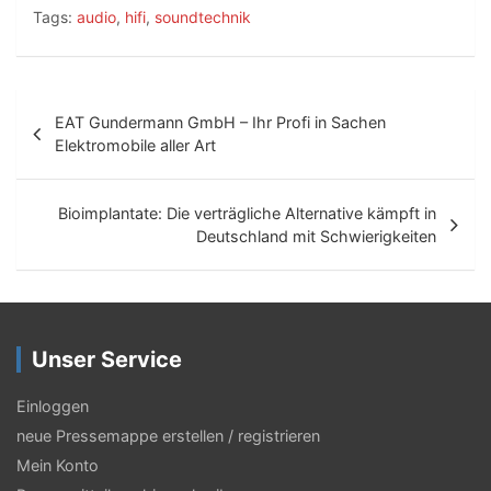
Tags:
audio
,
hifi
,
soundtechnik
B
EAT Gundermann GmbH – Ihr Profi in Sachen
e
Elektromobile aller Art
i
t
Bioimplantate: Die verträgliche Alternative kämpft in
Deutschland mit Schwierigkeiten
r
a
g
Unser Service
s
-
Einloggen
N
neue Pressemappe erstellen / registrieren
Mein Konto
a