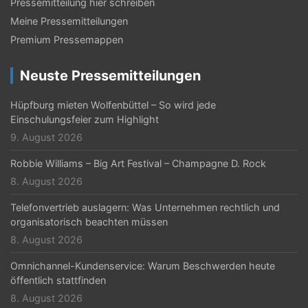
Pressemitteilung hier schreiben
v
Meine Pressemitteilungen
i
Premium Pressemappen
g
Neuste Pressemitteilungen
a
t
Hüpfburg mieten Wolfenbüttel – So wird jede
Einschulungsfeier zum Highlight
i
9. August 2026
o
Robbie Williams – Big Art Festival – Champagne D. Rock
n
8. August 2026
Telefonvertrieb auslagern: Was Unternehmen rechtlich und
organisatorisch beachten müssen
8. August 2026
Omnichannel-Kundenservice: Warum Beschwerden heute
öffentlich stattfinden
8. August 2026