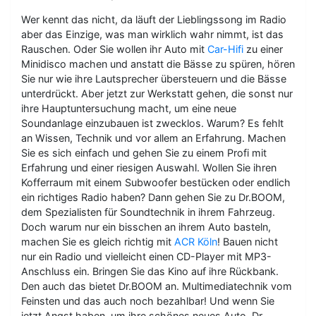
Wer kennt das nicht, da läuft der Lieblingssong im Radio
aber das Einzige, was man wirklich wahr nimmt, ist das
Rauschen. Oder Sie wollen ihr Auto mit
Car-Hifi
zu einer
Minidisco machen und anstatt die Bässe zu spüren, hören
Sie nur wie ihre Lautsprecher übersteuern und die Bässe
unterdrückt. Aber jetzt zur Werkstatt gehen, die sonst nur
ihre Hauptuntersuchung macht, um eine neue
Soundanlage einzubauen ist zwecklos. Warum? Es fehlt
an Wissen, Technik und vor allem an Erfahrung. Machen
Sie es sich einfach und gehen Sie zu einem Profi mit
Erfahrung und einer riesigen Auswahl. Wollen Sie ihren
Kofferraum mit einem Subwoofer bestücken oder endlich
ein richtiges Radio haben? Dann gehen Sie zu Dr.BOOM,
dem Spezialisten für Soundtechnik in ihrem Fahrzeug.
Doch warum nur ein bisschen an ihrem Auto basteln,
machen Sie es gleich richtig mit
ACR Köln
! Bauen nicht
nur ein Radio und vielleicht einen CD-Player mit MP3-
Anschluss ein. Bringen Sie das Kino auf ihre Rückbank.
Den auch das bietet Dr.BOOM an. Multimediatechnik vom
Feinsten und das auch noch bezahlbar! Und wenn Sie
jetzt Angst haben, um ihre schönes neues Auto, Dr.