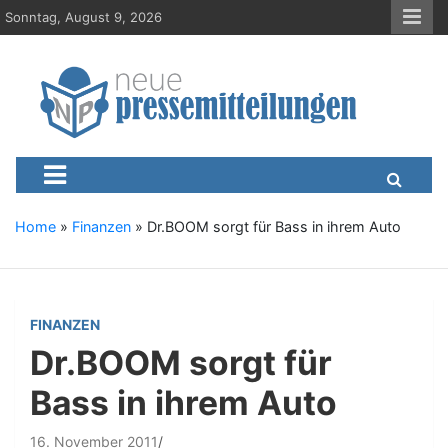
S
Sonntag, August 9, 2026
k
i
p
t
o
c
Neue-Pressemitteilungen.d
Presseportal, Nachrichten, News, Meldungen, Wirtschaft
o
n
t
e
Home
»
Finanzen
»
Dr.BOOM sorgt für Bass in ihrem Auto
n
t
FINANZEN
Dr.BOOM sorgt für
Bass in ihrem Auto
16. November 2011