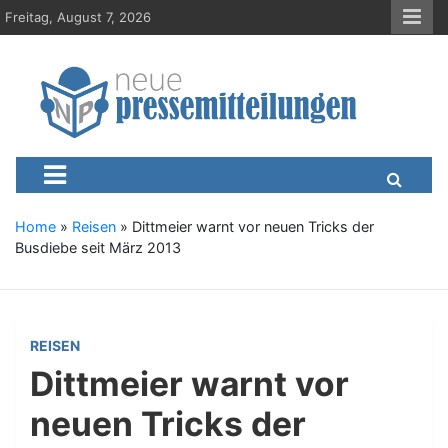
S
Freitag, August 7, 2026
k
i
p
t
o
c
Neue-Pressemitteilungen.d
Presseportal, Nachrichten, News, Meldungen, Wirtschaft
o
n
t
e
Home
»
Reisen
»
Dittmeier warnt vor neuen Tricks der
n
Busdiebe seit März 2013
t
REISEN
Dittmeier warnt vor
neuen Tricks der