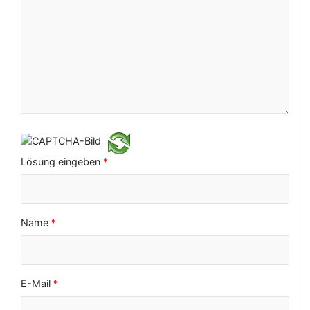
a
v
i
g
a
t
i
Lösung eingeben
*
o
n
Name
*
E-Mail
*