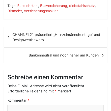
Tags:
Busdiebstahl
,
Busversicherung
,
diebstahlschutz
,
Dittmeier
,
versicherungsmakler
B
CHANNEL21 präsentiert „Heinzelmännchentage“ und
e
Designwettbewerb
i
t
Bankenneutral und noch näher am Kunden
r
a
Schreibe einen Kommentar
g
Deine E-Mail-Adresse wird nicht veröffentlicht.
s
Erforderliche Felder sind mit
*
markiert
-
Kommentar
*
N