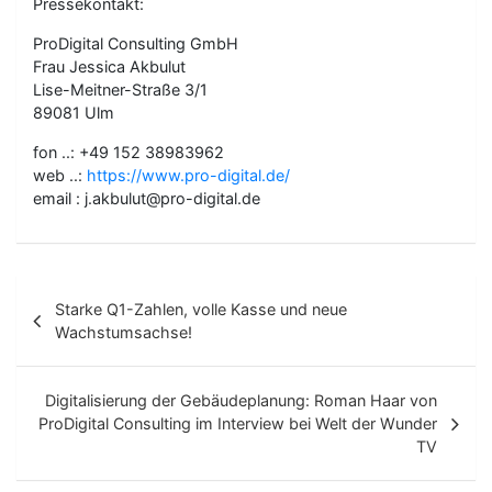
Pressekontakt:
ProDigital Consulting GmbH
Frau Jessica Akbulut
Lise-Meitner-Straße 3/1
89081 Ulm
fon ..: +49 152 38983962
web ..:
https://www.pro-digital.de/
email : j.akbulut@pro-digital.de
B
Starke Q1-Zahlen, volle Kasse und neue
e
Wachstumsachse!
i
t
Digitalisierung der Gebäudeplanung: Roman Haar von
ProDigital Consulting im Interview bei Welt der Wunder
r
TV
a