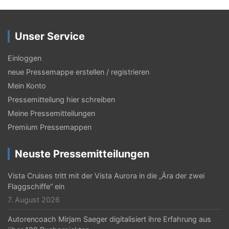
g
s
Unser Service
-
Einloggen
N
neue Pressemappe erstellen / registrieren
a
Mein Konto
v
Pressemitteilung hier schreiben
i
Meine Pressemitteilungen
Premium Pressemappen
g
a
Neuste Pressemitteilungen
t
Vista Cruises tritt mit der Vista Aurora in die „Ära der zwei
i
Flaggschiffe“ ein
o
7. August 2026
n
Autorencoach Mirjam Saeger digitalisiert ihre Erfahrung aus