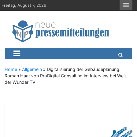
S
Freitag, August 7, 2026
k
i
p
t
o
c
Neue-Pressemitteilungen.d
Presseportal, Nachrichten, News, Meldungen, Wirtschaft
o
n
t
e
Home
»
Allgemein
»
Digitalisierung der Gebäudeplanung:
n
Roman Haar von ProDigital Consulting im Interview bei Welt
t
der Wunder TV