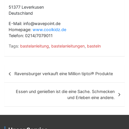
51377 Leverkusen
Deutschland
E-Mail: info@wavepoint.de
Homepage:
www.coolkidz.de
Telefon: 0214/7079011
Tags:
bastelanleitung
,
bastelanleitungen
,
basteln
B
Ravensburger verkauft eine Million tiptoi® Produkte
e
i
Essen und genießen ist die eine Sache. Schmecken
t
und Erleben eine andere.
r
a
g