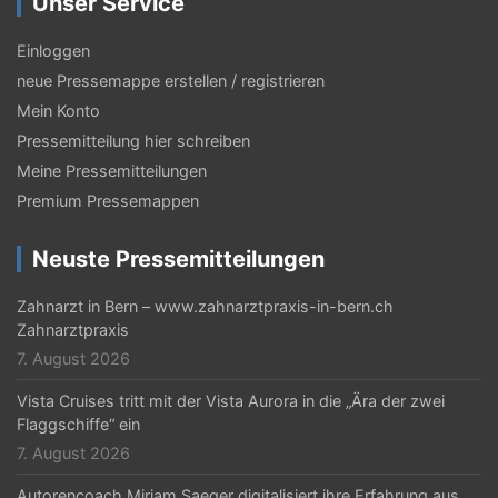
Unser Service
s
Einloggen
-
neue Pressemappe erstellen / registrieren
N
Mein Konto
a
Pressemitteilung hier schreiben
Meine Pressemitteilungen
v
Premium Pressemappen
i
g
Neuste Pressemitteilungen
a
Zahnarzt in Bern – www.zahnarztpraxis-in-bern.ch
t
Zahnarztpraxis
7. August 2026
i
Vista Cruises tritt mit der Vista Aurora in die „Ära der zwei
o
Flaggschiffe“ ein
n
7. August 2026
Autorencoach Mirjam Saeger digitalisiert ihre Erfahrung aus