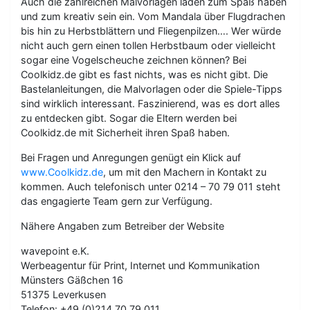
Auch die zahlreichen Malvorlagen laden zum Spaß haben
und zum kreativ sein ein. Vom Mandala über Flugdrachen
bis hin zu Herbstblättern und Fliegenpilzen…. Wer würde
nicht auch gern einen tollen Herbstbaum oder vielleicht
sogar eine Vogelscheuche zeichnen können? Bei
Coolkidz.de gibt es fast nichts, was es nicht gibt. Die
Bastelanleitungen, die Malvorlagen oder die Spiele-Tipps
sind wirklich interessant. Faszinierend, was es dort alles
zu entdecken gibt. Sogar die Eltern werden bei
Coolkidz.de mit Sicherheit ihren Spaß haben.
Bei Fragen und Anregungen genügt ein Klick auf
www.Coolkidz.de
, um mit den Machern in Kontakt zu
kommen. Auch telefonisch unter 0214 – 70 79 011 steht
das engagierte Team gern zur Verfügung.
Nähere Angaben zum Betreiber der Website
wavepoint e.K.
Werbeagentur für Print, Internet und Kommunikation
Münsters Gäßchen 16
51375 Leverkusen
Telefon: +49 (0)214 70 79 011