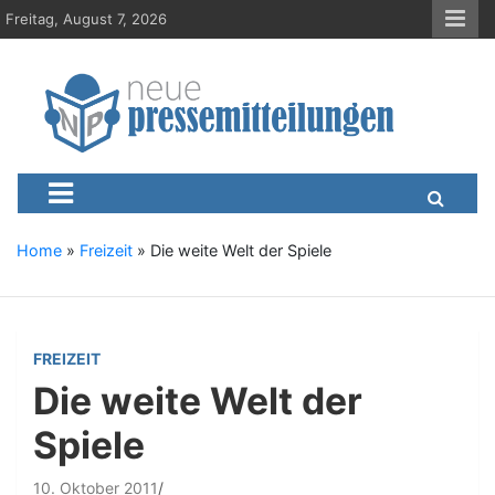
S
Freitag, August 7, 2026
k
i
p
t
o
c
Neue-Pressemitteilungen.d
Presseportal, Nachrichten, News, Meldungen, Wirtschaft
o
n
t
e
Home
»
Freizeit
»
Die weite Welt der Spiele
n
t
FREIZEIT
Die weite Welt der
Spiele
10. Oktober 2011