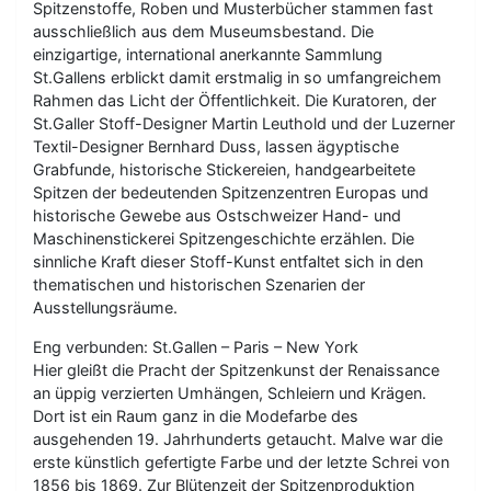
Spitzenstoffe, Roben und Musterbücher stammen fast
ausschließlich aus dem Museumsbestand. Die
einzigartige, international anerkannte Sammlung
St.Gallens erblickt damit erstmalig in so umfangreichem
Rahmen das Licht der Öffentlichkeit. Die Kuratoren, der
St.Galler Stoff-Designer Martin Leuthold und der Luzerner
Textil-Designer Bernhard Duss, lassen ägyptische
Grabfunde, historische Stickereien, handgearbeitete
Spitzen der bedeutenden Spitzenzentren Europas und
historische Gewebe aus Ostschweizer Hand- und
Maschinenstickerei Spitzengeschichte erzählen. Die
sinnliche Kraft dieser Stoff-Kunst entfaltet sich in den
thematischen und historischen Szenarien der
Ausstellungsräume.
Eng verbunden: St.Gallen – Paris – New York
Hier gleißt die Pracht der Spitzenkunst der Renaissance
an üppig verzierten Umhängen, Schleiern und Krägen.
Dort ist ein Raum ganz in die Modefarbe des
ausgehenden 19. Jahrhunderts getaucht. Malve war die
erste künstlich gefertigte Farbe und der letzte Schrei von
1856 bis 1869. Zur Blütenzeit der Spitzenproduktion