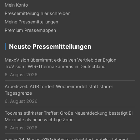
-
Mein Konto
N
Pressemitteilung hier schreiben
a
Meine Pressemitteilungen
v
Premium Pressemappen
i
Neuste Pressemitteilungen
g
MaxxVision übernimmt exklusiven Vertrieb der Erglon
a
TruVision LWIR-Thermalkameras in Deutschland
t
6. August 2026
i
Arbeitszeit: AUB fordert Wochenmodell statt starrer
Tagesgrenze
o
6. August 2026
n
Tocvans stärkster Treffer: Große Neuentdeckung bestätigt El
Mezquite als neue wichtige Zone
6. August 2026
mysim24: Neuer eSIM-Anbieter erleichtert mobiles Internet