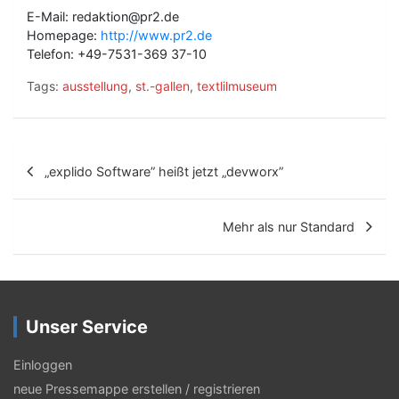
E-Mail: redaktion@pr2.de
Homepage:
http://www.pr2.de
Telefon: +49-7531-369 37-10
Tags:
ausstellung
,
st.-gallen
,
textlilmuseum
B
„explido Software” heißt jetzt „devworx”
e
i
Mehr als nur Standard
t
r
a
Unser Service
g
s
Einloggen
neue Pressemappe erstellen / registrieren