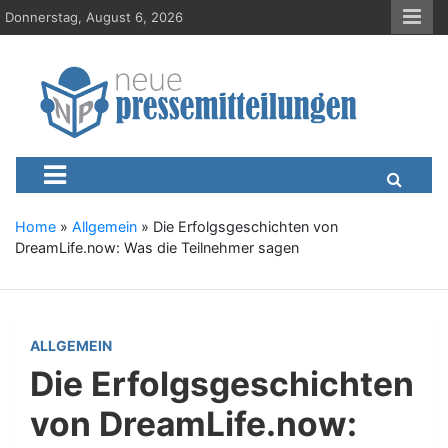
S
Donnerstag, August 6, 2026
k
i
p
t
o
c
Neue-Pressemitteilungen.d
Presseportal, Nachrichten, News, Meldungen, Wirtschaft
o
n
t
e
Home
»
Allgemein
»
Die Erfolgsgeschichten von
n
DreamLife.now: Was die Teilnehmer sagen
t
ALLGEMEIN
Die Erfolgsgeschichten
von DreamLife.now: