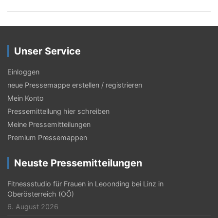
t
r
a
Unser Service
g
s
Einloggen
neue Pressemappe erstellen / registrieren
-
Mein Konto
N
Pressemitteilung hier schreiben
a
Meine Pressemitteilungen
v
Premium Pressemappen
i
Neuste Pressemitteilungen
g
Fitnessstudio für Frauen in Leoonding bei Linz in
a
Oberösterreich (OÖ)
t
6. August 2026